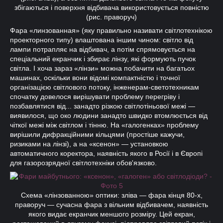
збігаються і поверхня відбивача використовується повністю
(рис. праворуч)
Фара «линзованная» (яку правильно називати світлотехнікою
проекторного типу) влаштована іншим чином: світло від
лампи потрапляє на відбивач, а потім спрямовується на
спеціальний екранчик і збирає лінзу, які формують пучок
світла. І хоча зараз «лінзи» можна побачити на багатьох
машинах, оскільки вони відомі компактністю і точної
організацією світлового потоку, інженерам-светотехникам
спочатку довелося вирішувати проблему перегріву і
позбавлятися від... занадто різкою світлотіньової межі —
виявилося, що око людини занадто швидко втомлюється від
чіткої межі між світлом і тінню. На «галогенках» проблему
вирішили дифракційними кільцями (простіше кажучи,
ризиками на лінзі), а на «ксенон» — установкою
автоматичного коректора, наявність якого в Росії і в Європі
для газорозрядної світлотехніки обов'язково.
Схема «лінзованною» оптики: зліва — фара кінця 80-х,
праворуч — сучасна фара з вільним відбивачем, наявність
якого видає екранчик меншого розміру. Цей екран,