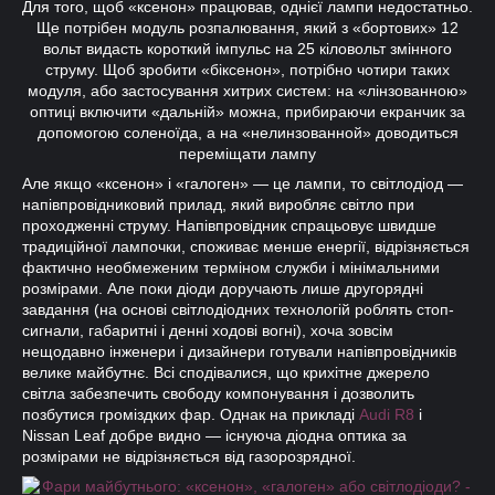
Для того, щоб «ксенон» працював, однієї лампи недостатньо.
Ще потрібен модуль розпалювання, який з «бортових» 12
вольт видасть короткий імпульс на 25 кіловольт змінного
струму. Щоб зробити «біксенон», потрібно чотири таких
модуля, або застосування хитрих систем: на «лінзованною»
оптиці включити «дальній» можна, прибираючи екранчик за
допомогою соленоїда, а на «нелинзованной» доводиться
переміщати лампу
Але якщо «ксенон» і «галоген» — це лампи, то світлодіод —
напівпровідниковий прилад, який виробляє світло при
проходженні струму. Напівпровідник спрацьовує швидше
традиційної лампочки, споживає менше енергії, відрізняється
фактично необмеженим терміном служби і мінімальними
розмірами. Але поки діоди доручають лише другорядні
завдання (на основі світлодіодних технологій роблять стоп-
сигнали, габаритні і денні ходові вогні), хоча зовсім
нещодавно інженери і дизайнери готували напівпровідників
велике майбутнє. Всі сподівалися, що крихітне джерело
світла забезпечить свободу компонування і дозволить
позбутися громіздких фар. Однак на прикладі
Audi R8
і
Nissan Leaf добре видно — існуюча діодна оптика за
розмірами не відрізняється від газорозрядної.