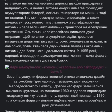
вугільною ниткою на нерівних дорогах швидко приходили в
непридатність, а велика витрата енергії вимагав громіздких
акумуляторних батарей, оскільки генератори на машини тоді
не ставили. І тільки повсюдне поява генераторів, а також
початок випуску нового типу лампочок з вольфрамовими
нитками «перевели» автомобільний транспорт на електричне
освітлення. Ось тільки «електросвітло» виявився дуже
яскравим! Щоб не сліпити зустрічних водіїв, довелося
вигадувати додаткові засувки і шторки, зменшувати яскравість
лампочок, потім з'явилася двухнитевая лампа (з окремими
нитками для ближнього і дальнього світла). У 1955 році,
нарешті, впровадили асиметричне освітлення — коли фара з
боку пасажира світить далі водійських.
Зверніть увагу, як форма головної оптики визначала дизайн
автомобілів (для наочності візьмемо різні покоління
мерседесівського Е-класу). Довгий час фари залишалися
виключно круглими, на машинах 1960-х вдалося впровадити
квадратну оптику, розквіт популярності якої припав на 1980-
ті, а сучасні фари з «вільним відбивачем» і зовсім розв'язали
руки дизайнерам
Зараз у фарах використовуються три джерела світла: лампи