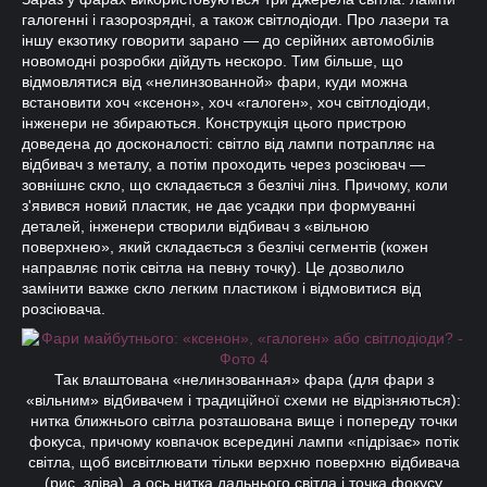
галогенні і газорозрядні, а також світлодіоди. Про лазери та
іншу екзотику говорити зарано — до серійних автомобілів
новомодні розробки дійдуть нескоро. Тим більше, що
відмовлятися від «нелинзованной» фари, куди можна
встановити хоч «ксенон», хоч «галоген», хоч світлодіоди,
інженери не збираються. Конструкція цього пристрою
доведена до досконалості: світло від лампи потрапляє на
відбивач з металу, а потім проходить через розсіювач —
зовнішнє скло, що складається з безлічі лінз. Причому, коли
з'явився новий пластик, не дає усадки при формуванні
деталей, інженери створили відбивач з «вільною
поверхнею», який складається з безлічі сегментів (кожен
направляє потік світла на певну точку). Це дозволило
замінити важке скло легким пластиком і відмовитися від
розсіювача.
Так влаштована «нелинзованная» фара (для фари з
«вільним» відбивачем і традиційної схеми не відрізняються):
нитка ближнього світла розташована вище і попереду точки
фокуса, причому ковпачок всередині лампи «підрізає» потік
світла, щоб висвітлювати тільки верхню поверхню відбивача
(рис. зліва), а ось нитка дальнього світла і точка фокусу