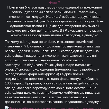
Поки вчені б'ються над створенням лазерної та волоконної
оптики, джерелами світла залишаються «галогенки»,
«ксенон» і світлодіоди. На рис. А зображена двухнитевая
галогенна лампа Н4, дає ближнє і дальнє світло, на рис. Б —
однонитевая лампа Н7 (яких для створення близького і
далекого потрібно дві), а на рис. В і Р схематично показано
ксенонова газорозрядна лампа і світлодіод, відповідно
Так чому світлодіоди не витіснили «ксенон» примітивні
«галогенки»? Виявилося, що напівпровідникова оптика має
безліч недоліків. Поки навіть кращі світлодіоди не здатні за
світловіддачі наздогнати «ксенон» і залишаються на рівні
хороших «галогенок», що вимагає обов'язкового
застосування відбивача. Також діодні фари вимагають
окремої системи охолодження (інженери навіть пробували
охолоджувати фари антифризом) і відрізняються
надзвичайною дорожнечею: одна фара коштує приблизно
1300 євро... Природно, інженери розвивають цей напрям,
але до масового переходу автомобільного освітлення на
світлодіоди далеко, тому найближче майбутнє залишається
за «ксеноновим» оптикою, яка стає компактнішою і
досконаліше, по енергоспоживанню наздоганяючи диодную.