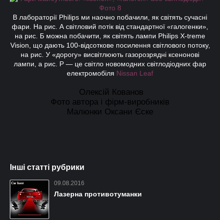
В лабораторії Philips ми наочно побачили, як світять сучасні
фари. На рис. А світловий потік від стандартної «галогенки»,
на рис. Б можна побачити, як світять лампи Philips X-treme
Vision, що дають 100-відсоткове посилення світлового потоку,
на рис. У «дорогу» висвітлюють газорозрядні ксенонові
лампи, а рис. Р — це світло новомодних світлодіодних фар
електромобіля
Nissan Leaf
Олексій Кованов
Фото автора і фірм-виробників
Малюнки Оксани Єске
Інші статті рубрики
09.08.2016
Лазерна противотуманки