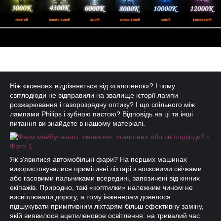
Ніж «ксенон» відрізняється від «галогенок»? І чому
світлодіоди не відправили на звалище історії лампи
розжарювання і газорозрядну оптику? І що спільного між
лампами Philips і зубною пастою
? Відповідь на ці та інші
питання ви знайдете в нашому матеріалі.
Як з'явилися автомобільні фари? На перших машинах
використовувалися примітивні ліхтарі з восковими свічками
або гасовими пальниками всередині, запозичені від кінних
екіпажів. Природно, такі «коптилки» належним чином не
висвітлювали дорогу, а тому інженерам довелося
підшукувати примітивним ліхтарям більш ефективну заміну,
якій виявилося ацетиленовое освітлення: на тривалий час