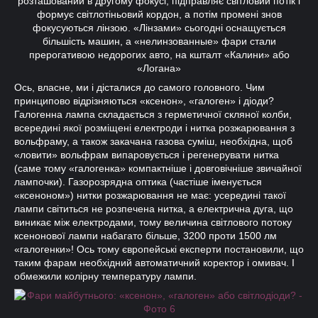
розташований в другому фокусі, підправляє світловий потік і
формує світлотіньовий кордон, а потім промені знов
фокусуються лінзою. «Лінзами» сьогодні оснащується
більшість машин, а «нелинзованные» фари стали
прерогативою недорогих авто, на кшталт «Калини» або
«Логана»
Ось, власне, ми і дісталися до самого головного. Чим
принципово відрізняються «ксенон», «галоген» і діоди?
Галогенна лампа складається з герметичної скляної колби,
всередині якої розміщені електроди і нитка розжарювання з
вольфраму, а також закачана газова суміш, необхідна, щоб
«ловити» вольфрам випаровується і регенерувати нитка
(саме тому «галогенка» компактніше і довговічніше звичайної
лампочки). Газорозрядна оптика (частіше іменується
«ксеноном») нитки розжарювання не має: усередині такої
лампи світиться не розпечена нитка, а електрична дуга, що
виникає між електродами, тому величина світлового потоку
ксенонової лампи набагато більше, 3200 проти 1500 лм
«галогенки»! Ось тому європейські експерти постановили, що
таким фарам необхідний автоматичний коректор і омивач. І
обмежили колірну температуру лампи.