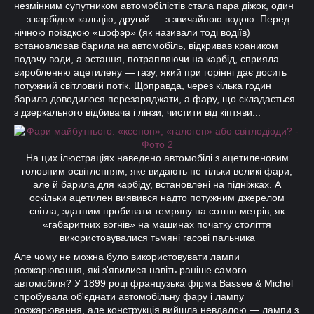
незмінним супутником автомобілістів стала пара діжок, один
— з карбідом кальцію, другий — з звичайною водою. Перед
нічною поїздкою «шофэр» (як називали тоді водіїв)
встановлював барила на автомобіль, відкривав краником
подачу води, а остання, потрапляючи на карбід, сприяла
виробленню ацетилену — газу, який при горінні дає досить
потужний світловий потік. Щоправда, через кілька годин
барила доводилося перезаряджати, а фару, що складається
з дзеркального відбивача і лінзи, чистити від кіптяви...
На цих ілюстраціях наведено автомобілі з ацетиленовим
головним освітленням, яке видають не тільки великі фари,
але й барила для карбіду, встановлені на підніжках. А
оскільки ацетилен виявився надто потужним джерелом
світла, здатним пробивати темряву на сотню метрів, як
«габаритних вогнів» на машинах початку століття
використовувалися тьмяні гасові пальника
Але чому не можна було використовувати лампи
розжарювання, які з'явилися навіть раніше самого
автомобіля? У 1899 році французька фірма Bassee & Michel
спробувала об'єднати автомобільну фару і лампу
розжарювання, але конструкція вийшла невдалою — лампи з