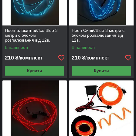
Неон Блакитний/Ice Blue 3
Неон Синій/Blue 3 метри c
метри c блоком
блоком розпалювання від
розпалювання від 12в.
12в.
В наявності
В наявності
210
210
₴/комплект
₴/комплект
Купити
Купити