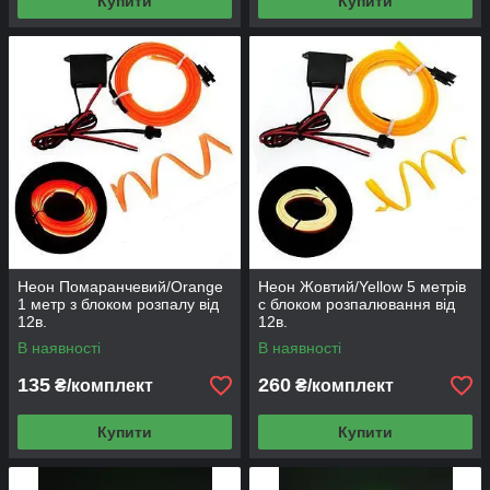
Купити
Купити
Неон Помаранчевий/Orange
Неон Жовтий/Yellow 5 метрів
1 метр з блоком розпалу від
c блоком розпалювання від
12в.
12в.
В наявності
В наявності
135
260
₴/комплект
₴/комплект
Купити
Купити