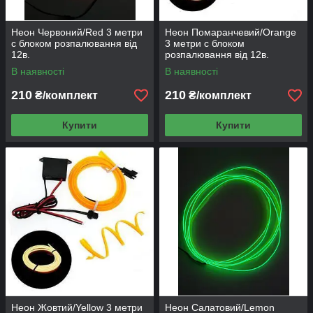
Неон Червоний/Red 3 метри
Неон Помаранчевий/Orange
c блоком розпалювання від
3 метри c блоком
12в.
розпалювання від 12в.
В наявності
В наявності
210
210
₴/комплект
₴/комплект
Купити
Купити
Неон Жовтий/Yellow 3 метри
Неон Салатовий/Lemon