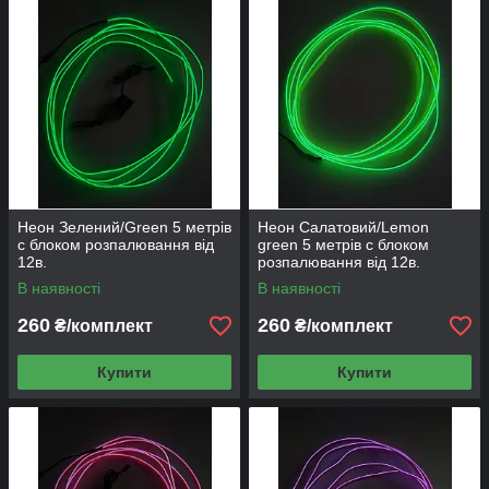
Неон Зелений/Green 5 метрів
Неон Салатовий/Lemon
c блоком розпалювання від
green 5 метрів c блоком
12в.
розпалювання від 12в.
В наявності
В наявності
260
260
₴/комплект
₴/комплект
Купити
Купити