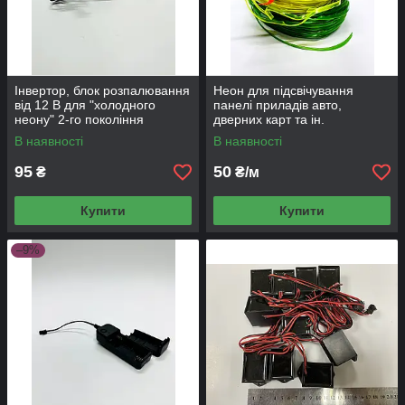
Інвертор, блок розпалювання
Неон для підсвічування
від 12 В для "холодного
панелі приладів авто,
неону" 2-го покоління
дверних карт та ін.
В наявності
В наявності
95
50
₴
₴/м
Купити
Купити
–9%