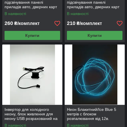
підсвічування панелі
підсвічування панелі
приладів авто, дверних карт
приладів авто, дверних карт
та ін.
та ін.
В наявності
В наявності
260
210
₴/комплект
₴/комплект
Купити
Купити
Інвертор для холодного
Неон Блакитний/Ice Blue 5
неону, блок живлення для
метрів c блоком
неону USB розрахований на
розпалювання від 12в.
довжину до 10м.
В наявності
В наявності