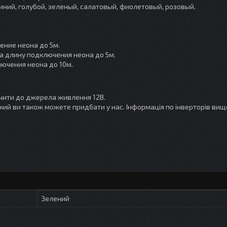
иний, голубой, зеленый, салатовый, фиолетовый, розовый.
чение неона до 5м.
на длину подключения неона до 5м.
лючения неона до 10м.
чити до джерела живлення 12В.
який ви також можете придбати у нас. Інформація по інверторів вищ
Зелений