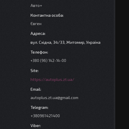
Авто+
Євген
вул. Східна, 34/33, Житомир, Україна
+380 (96) 142-14-00
https://autoplus.zt.ua/
autoplus.zt.ua@gmail.com
+380961421400