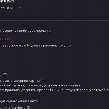
мплект
ові ціни
мчасово не приймає замовлення
товару протягом 14 днів
за рахунок покупця
 12в.
ів авто, дверних карт та ін.
ксуюча смуга вздовж неону для монтажу в щілини.
і приладів, дверних карт або інших конструкцій салону автомобіля 
 для підключення в авто.
жига (см. фото. 3)