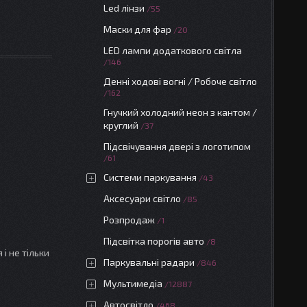
Led лінзи
55
Маски для фар
20
LED лампи додаткового світла
146
Денні ходові вогні / Робоче світло
162
Гнучкий холодний неон з кантом /
круглий
37
Підсвічування двері з логотипом
61
Системи паркування
43
Аксесуари світло
85
Розпродаж
1
Підсвітка порогів авто
8
і не тільки
Паркувальні радари
846
Мультимедіа
12887
Автосвітло
468