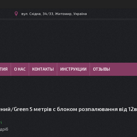
вул. Східна, 34/33, Житомир, Україна
ТИЯ
О НАС
КОНТАКТЫ
ИНСТРУКЦИИ
ОТЗЫВЫ
ний/Green 5 метрів c блоком розпалювання від 12в
і
здріб