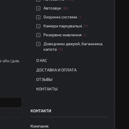
Автозвук
82
Охоронні системи
1
Камери паркувальні
71
Резервне живлення
2
Доводчики дверей, багажника,
капота
31
О НАС
е або (див.
ДОСТАВКА И ОПЛАТА
ОТЗЫВЫ
КОНТАКТЫ
КОНТАКТИ