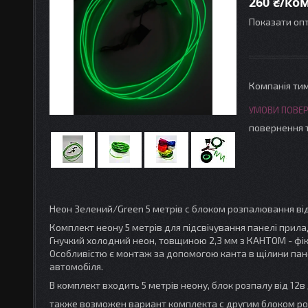
260 ₴/ко
Показати опт
Компанія ти
повернення 
Неон Зелений/Green 5 метрів c блоком розпалювання від
Комплект неону 5 метрів для підсвічування панелі прилад
Гнучкий холодний неон, товщиною 2,3 мм з КАНТОМ - фі
Особливістю є монтаж за допомогою канта в щілини панел
автомобіля.
В комплект входить 5 метрів неону, блок розпалу від 12в
также возможен вариант комплекта с другим блоком роз