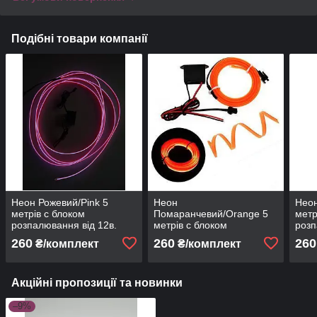
Подібні товари компанії
Неон Рожевий/Pink 5
Неон
Неон
метрів c блоком
Помаранчевий/Orange 5
метр
розпалювання від 12в.
метрів c блоком
розп
розпалювання від 12в.
260
260
260
₴/комплект
₴/комплект
Акційні пропозиції та новинки
–9%