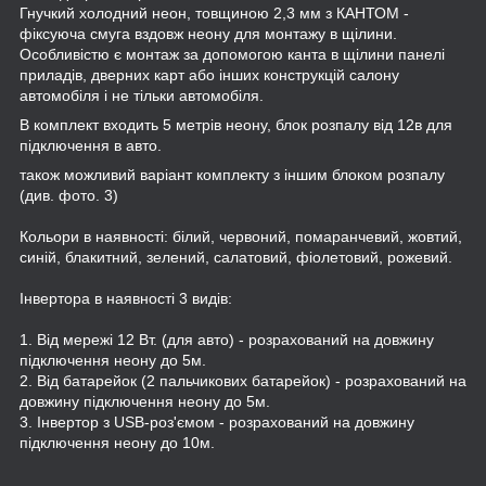
Гнучкий холодний неон, товщиною 2,3 мм з КАНТОМ -
фіксуюча смуга вздовж неону для монтажу в щілини.
Особливістю є монтаж за допомогою канта в щілини панелі
приладів, дверних карт або інших конструкцій салону
автомобіля і не тільки автомобіля.
В комплект входить 5 метрів неону, блок розпалу від 12в для
підключення в авто.
також можливий варіант комплекту з іншим блоком розпалу
(див. фото. 3)
Кольори в наявності: білий, червоний, помаранчевий, жовтий,
синій, блакитний, зелений, салатовий, фіолетовий, рожевий.
Інвертора в наявності 3 видів:
1. Від мережі 12 Вт. (для авто) - розрахований на довжину
підключення неону до 5м.
2. Від батарейок (2 пальчикових батарейок) - розрахований на
довжину підключення неону до 5м.
3. Інвертор з USB-роз'ємом - розрахований на довжину
підключення неону до 10м.