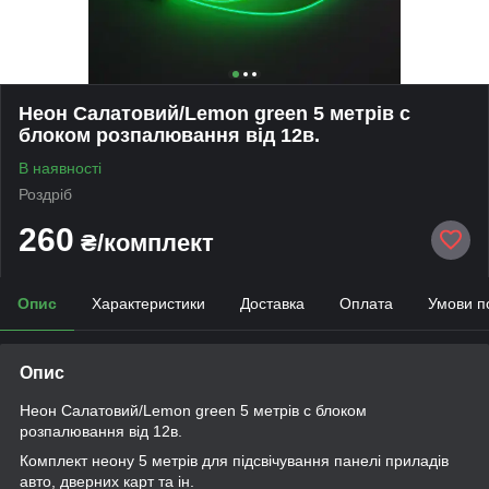
Неон Салатовий/Lemon green 5 метрів c
блоком розпалювання від 12в.
В наявності
Роздріб
260
₴/комплект
Опис
Характеристики
Доставка
Оплата
Умови п
Опис
Неон Салатовий/Lemon green 5 метрів c блоком
розпалювання від 12в.
Комплект неону 5 метрів для підсвічування панелі приладів
авто, дверних карт та ін.