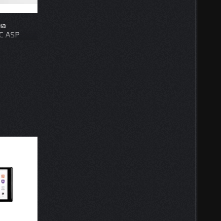
на
C ASP