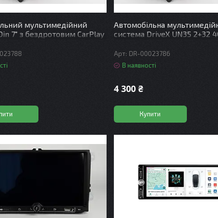
ільний мультимедійний
Автомобільна мультимедій
Din 7" з бездротовим CarPlay
система DriveX UN35 2+32 4
d Auto - DriveX SE-705 4+64
4x45W
DSP 8CF 4x50W
023788
DR-00023786
сті
В наявності
4 300 ₴
пити
Купити