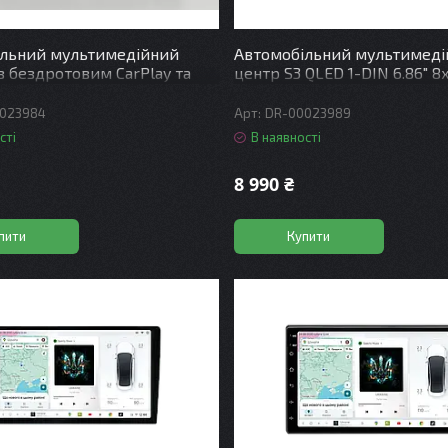
ільний мультимедійний
Автомобільний мультимед
 з бездротовим CarPlay та
центр S3 QLED 1-DIN 6.86" 8
uto - SoKill DELTA-901 AND
4x64GB 4G YD7388 45W ASP
+64GB
023984
DR-00023989
сті
В наявності
8 990 ₴
пити
Купити