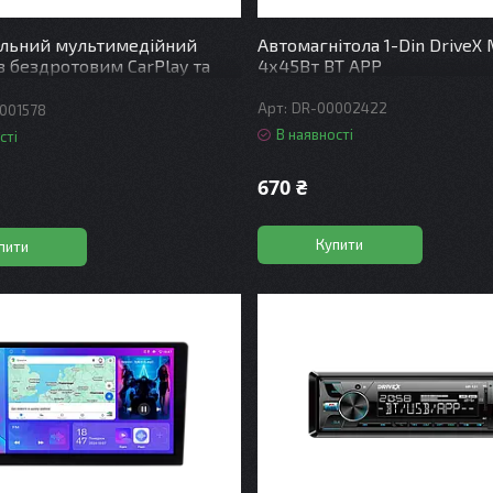
ільний мультимедійний
Автомагнітола 1-Din DriveX
 з бездротовим CarPlay та
4х45Вт BT APP
uto - DriveX UN8Q AND 10"
ores
DR-00002422
001578
В наявності
сті
670 ₴
Купити
пити