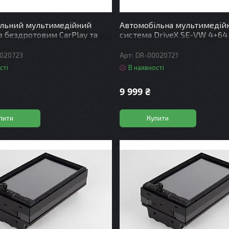
ільний мультимедійний
Автомобільна мультимедій
 з бездротовим CarPlay та
система DriveX SE-VW 4+64
uto - DriveX SE-1011 4+64
DSP 8CF 4x50W(TDA7851)
 4CF
020723
DR-00020721
сті
В наявності
9 999 ₴
пити
Купити