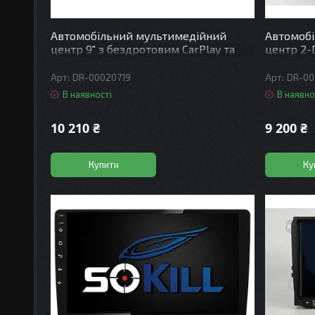
Автомобільний мультимедійний
Автомоб
центр 9" з бездротовим CarPlay та
центр 2-
Android Auto - DriveXSE-903 4+64
та Androi
QLED 4G DSP 8CF 4x50W(TDA7851)
QLED 4G 
DR-00020719
DR-00
В наявності
В наявно
10 210 ₴
9 200 ₴
Купити
Ку