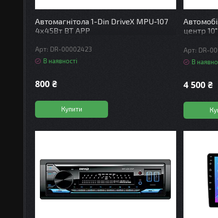
Автомагнітола 1-Din DriveX MPU-107
Автомоб
4х45Вт BT APP
центр 10"
Android A
4xCores
DR-00002423
DR-00
В наявності
В наявно
800 ₴
4 500 ₴
Купити
Ку