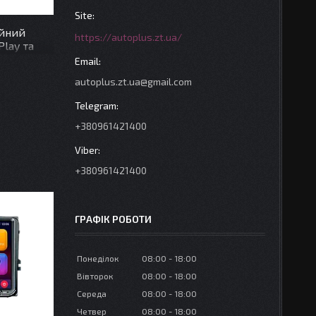
ійний
https://autoplus.zt.ua/
Play та
 4+64
autoplus.zt.ua@gmail.com
+380961421400
+380961421400
ГРАФІК РОБОТИ
Понеділок
08:00
18:00
Вівторок
08:00
18:00
Середа
08:00
18:00
Четвер
08:00
18:00