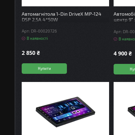
Автомагнітола 1-Din DriveX MP-124
Автомоб
DSP 2,5A 4*50W
центр 9"
Android A
4x50W
DR-00020726
DR-00
В наявності
В наявно
2 850 ₴
4 900 ₴
Купити
Ку