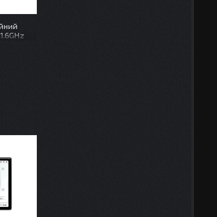
ійний
x1.6GHz
 TM2313