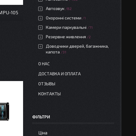
Автозвук
82
 MPU-105
Охоронні системи
1
Камери паркувальні
71
Резервне живлення
2
Доводчики дверей, багажника,
капота
31
О НАС
ДОСТАВКА И ОПЛАТА
ОТЗЫВЫ
КОНТАКТЫ
ФІЛЬТРИ
Ціна