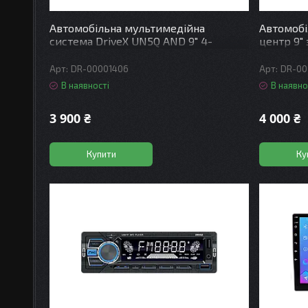
Автомобільна мультимедійна
Автомоб
система DriveX UN5Q AND 9" 4-
центр 9"
Cores/2+32GB/Android
Android A
10.0/4x45Вт/QLED 1280x720
QLED 4xC
DR-00001406
DR-00
В наявності
В наявно
3 900 ₴
4 000 ₴
Купити
Ку