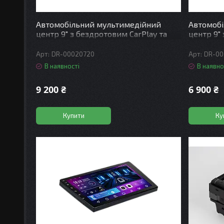
Автомобільний мультимедійний
Автомоб
центр 9" з бездротовим CarPlay та
центр 9"
Android Auto - DriveX SE-1003 4+64
Android A
QLED 4G DSP
QLED DSP
DR-00020720
DR-00
В наявності
В наявно
9 200 ₴
6 900 ₴
Купити
Ку