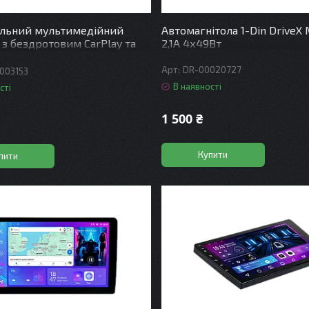
ільний мультимедійний
Автомагнітола 1-Din DriveX 
 з бездротовим CarPlay та
2,1A 4х49Вт
uto - DriveX A-1001 10"
DR-00020727
003153
В наявності
сті
1 500 ₴
Купити
пити