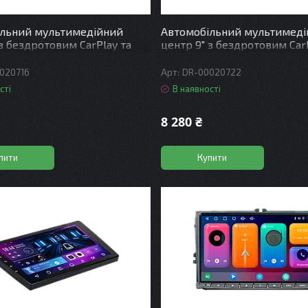
ільний мультимедійний
Автомобільний мультимед
 з бездротовим CarPlay та
центр 9" з бездротовим Car
uto - DriveX A-903 Q 2+32 4C
Android Auto - DriveX SE-911
QLED DSP 8CF
020716
DR-00020722
сті
В наявності
8 280 ₴
пити
Купити