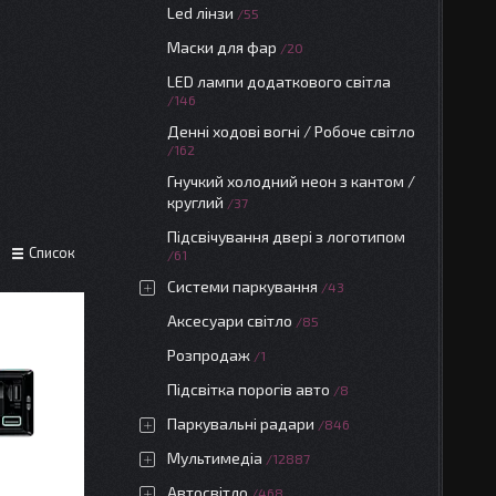
Led лінзи
55
Маски для фар
20
LED лампи додаткового світла
146
Денні ходові вогні / Робоче світло
162
Гнучкий холодний неон з кантом /
круглий
37
Підсвічування двері з логотипом
Список
61
Системи паркування
43
Аксесуари світло
85
Розпродаж
1
Підсвітка порогів авто
8
Паркувальні радари
846
Мультимедіа
12887
Автосвітло
468