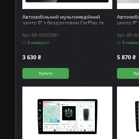
Автомобільний мультимедійний
Автомоб
центр 9" з бездротовим CarPlay та
центр 9"
Android Auto - SoKill DELTA-900 AND 9"
Android A
4C 2+64GB
VW 4C 2
DR-00023981
DR-00
В наявності
В наявно
3 630 ₴
5 870 ₴
Купити
Ку