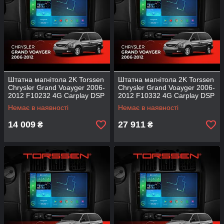
Штатна магнітола 2K Torssen
Штатна магнітола 2K Torssen
Chrysler Grand Voayger 2006-
Chrysler Grand Voayger 2006-
2012 F10232 4G Carplay DSP
2012 F10332 4G Carplay DSP
Немає в наявності
Немає в наявності
14 009
27 911
₴
₴