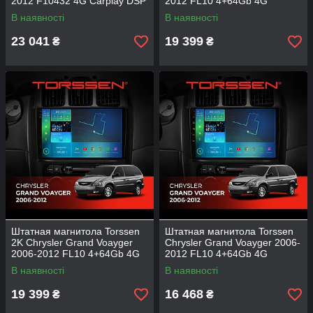
2012 F10432 4G Carplay DSP
2012 FL10 4+64Gb 4G
Carplay DSP
В наявності
В наявності
23 041
19 399
₴
₴
Штатная магнитола Torssen
Штатная магнитола Torssen
2K Chrysler Grand Voayger
Chrysler Grand Voayger 2006-
2006-2012 FL10 4+64Gb 4G
2012 FL10 4+64Gb 4G
Carplay DSP
Carplay DSP
В наявності
В наявності
19 399
16 468
₴
₴