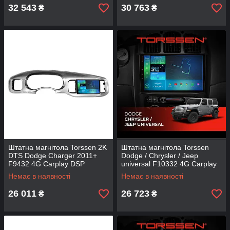
32 543
30 763
₴
₴
Штатна магнітола Torssen 2K
Штатна магнітола Torssen
DTS Dodge Charger 2011+
Dodge / Chrysler / Jeep
F9432 4G Carplay DSP
universal F10332 4G Carplay
Немає в наявності
Немає в наявності
26 011
26 723
₴
₴