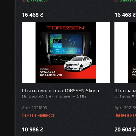
В наявності
В наявно
16 468 ₴
16 468 ₴
Штатна магнітола TORSSEN Skoda
Штатна м
Octavia A5 08-13 silver F10116
Octavia A
2021893
20218
Немає в наявності
Немає в на
10 986 ₴
20 604 ₴