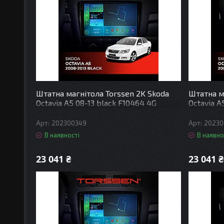
Штатна магнітола Torssen 2K Skoda
Штатна м
Octavia A5 08-13 black F10464 4G
Octavia A
Carplay DSP
Carplay 
202300349
20230
В наявності
В наявно
23 041 ₴
23 041 ₴