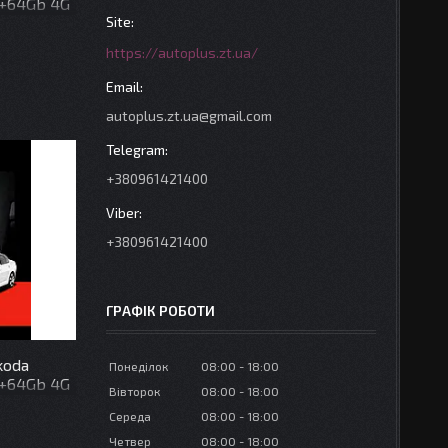
 4+64Gb 4G
https://autoplus.zt.ua/
autoplus.zt.ua@gmail.com
+380961421400
+380961421400
ГРАФІК РОБОТИ
koda
Понеділок
08:00
18:00
 4+64Gb 4G
Вівторок
08:00
18:00
Середа
08:00
18:00
Четвер
08:00
18:00