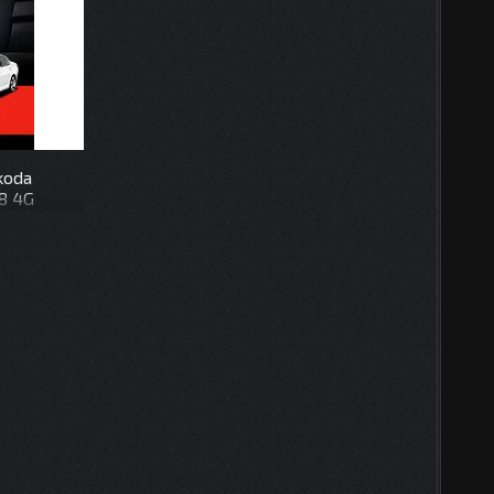
koda
28 4G