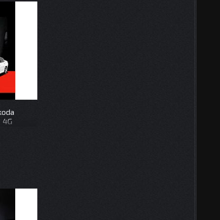
koda
2 4G