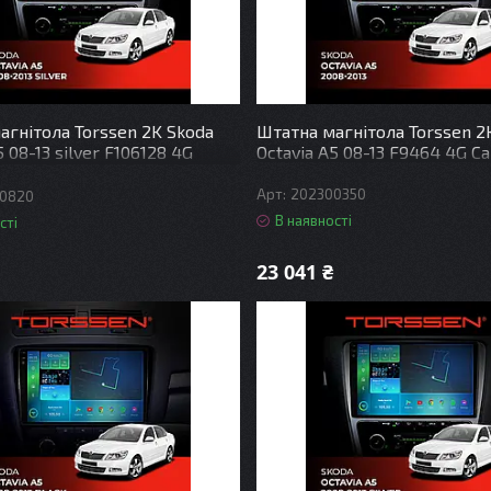
агнітола Torssen 2K Skoda
Штатна магнітола Torssen 2
5 08-13 silver F106128 4G
Octavia A5 08-13 F9464 4G C
DSP
202300350
0820
В наявності
сті
23 041 ₴