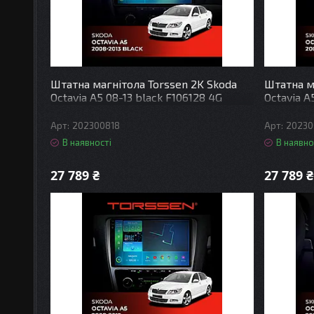
Штатна магнітола Torssen 2K Skoda
Штатна м
Octavia A5 08-13 black F106128 4G
Octavia A
Carplay DSP
Carplay 
202300818
20230
В наявності
В наявно
27 789 ₴
27 789 ₴