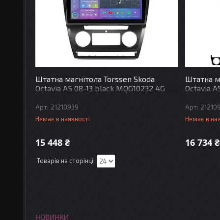
Штатна магнітола Torssen Skoda
Штатна м
Octavia A5 08-13 black MQG10232 4G
Octavia A
21210939
21210
Немає в наявності
Немає в на
15 448 ₴
16 734 ₴
НОВИНКИ