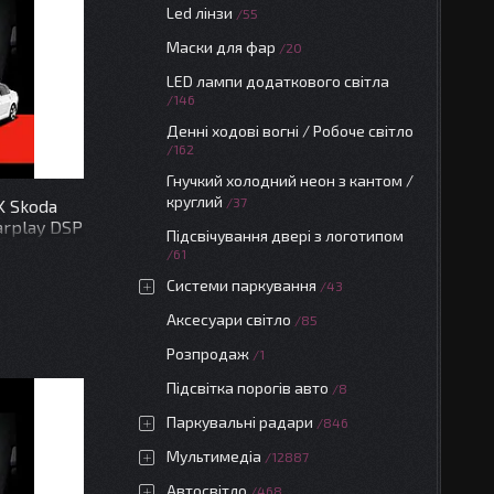
Led лінзи
55
Маски для фар
20
LED лампи додаткового світла
146
Денні ходові вогні / Робоче світло
162
Гнучкий холодний неон з кантом /
круглий
37
K Skoda
arplay DSP
Підсвічування двері з логотипом
61
Системи паркування
43
Аксесуари світло
85
Розпродаж
1
Підсвітка порогів авто
8
Паркувальні радари
846
Мультимедіа
12887
Автосвітло
468