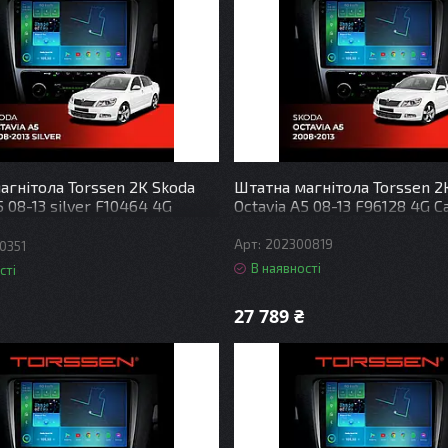
агнітола Torssen 2K Skoda
Штатна магнітола Torssen 2
5 08-13 silver F10464 4G
Octavia A5 08-13 F96128 4G C
DSP
202300819
0351
В наявності
сті
27 789 ₴