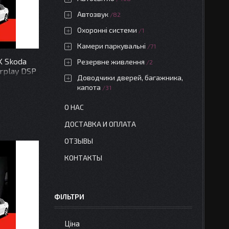
Автозвук
82
Охоронні системи
1
Камери паркувальні
71
K Skoda
Резервне живлення
2
arplay DSP
Доводчики дверей, багажника,
капота
31
О НАС
ДОСТАВКА И ОПЛАТА
ОТЗЫВЫ
КОНТАКТЫ
ФІЛЬТРИ
Ціна