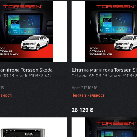
агнітола Torssen Skoda
Штатна магнітола Torssen S
5 08-13 black F10332 4G
Octavia A5 08-13 silver F1033
Carplay
15
21210516
явності
Немає в наявності
26 129 ₴