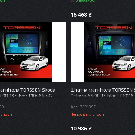
сті
В наявності
16 468 ₴
агнітола TORSSEN Skoda
Штатна магнітола TORSSEN 
5 08-13 silver F10464 4G
Octavia A5 08-13 black F10116
90
2021897
явності
Немає в наявності
10 986 ₴