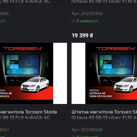
5 08-13 FL9 4+64Gb 4G
Octavia A5 08-13 silver FL10
DSP
Carplay DSP
5945
202305946
сті
В наявності
19 399 ₴
магнитола Torssen Skoda
Штатна магнітола Torssen S
5 08-13 FL9 4+64Gb 4G
Octavia A5 08-13 silver FL10
DSP
Carplay DSP
6547
202306548