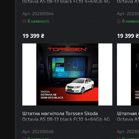
Octavia A5 08-13 black FL10 4+64Gb 4G
Octavia A
Carplay DSP
Carplay 
202305944
20230
В наявності
В наявно
19 399 ₴
19 399 ₴
Штатна магнітола Torssen Skoda
Штатная 
Octavia A5 08-13 black FL10 4+64Gb 4G
Octavia A
Carplay DSP
Carplay 
202306546
20230