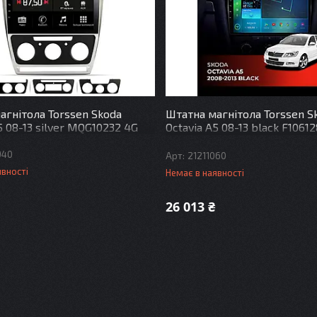
агнітола Torssen Skoda
Штатна магнітола Torssen S
5 08-13 silver MQG10232 4G
Octavia A5 08-13 black F1061
Carplay
940
21211060
явності
Немає в наявності
26 013 ₴