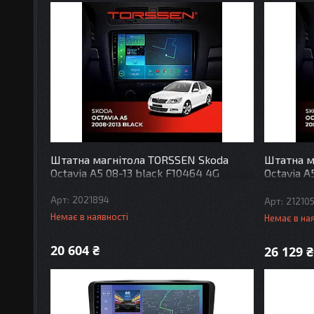
Штатна магнітола TORSSEN Skoda
Штатна м
Octavia A5 08-13 black F10464 4G
Octavia A
Carplay
2021894
212105
Немає в наявності
Немає в на
20 604 ₴
26 129 ₴