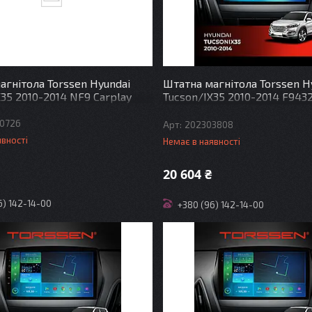
агнітола Torssen Hyundai
Штатна магнітола Torssen H
35 2010-2014 NF9 Carplay
Tucson/IX35 2010-2014 F943
Carplay DSP
0726
202303808
явності
Немає в наявності
20 604 ₴
6) 142-14-00
+380 (96) 142-14-00