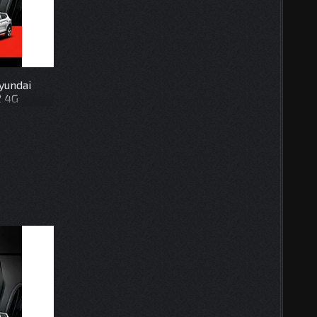
yundai
2 4G