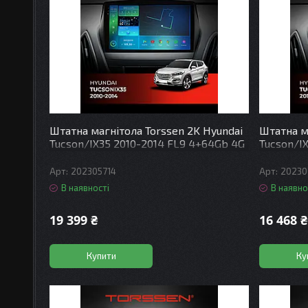
Штатна магнітола Torssen 2K Hyundai
Штатна м
Tucson/IX35 2010-2014 FL9 4+64Gb 4G
Tucson/I
Carplay DSP
Carplay 
202305714
20230
В наявності
В наявно
19 399 ₴
16 468 ₴
Купити
Ку