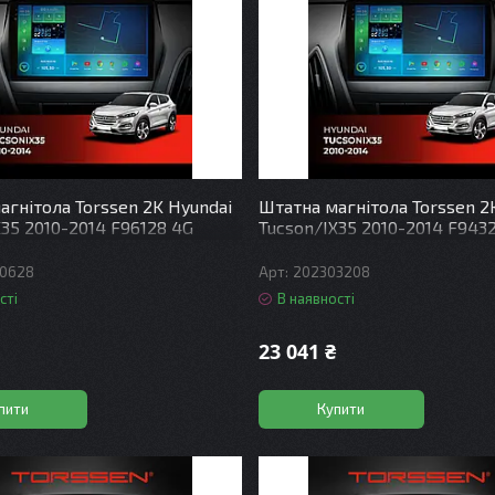
агнітола Torssen 2K Hyundai
Штатна магнітола Torssen 2
X35 2010-2014 F96128 4G
Tucson/IX35 2010-2014 F943
DSP
Carplay DSP
0628
202303208
сті
В наявності
23 041 ₴
пити
Купити