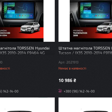
агнітола TORSSEN Hyundai
Штатна магнітола TORSSEN 
IX35 2010-2014 F9464 4G
Tucson / IX35 2010-2014 F911
10
2021913
явності
Немає в наявності
10 986 ₴
6) 142-14-00
+380 (96) 142-14-00