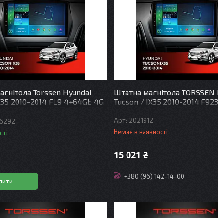
агнітола Torssen Hyundai
Штатна магнітола TORSSEN 
X35 2010-2014 FL9 4+64Gb 4G
Tucson / IX35 2010-2014 F92
DSP
2021912
6292
Немає в наявності
сті
15 021 ₴
+380 (96) 142-14-00
пити