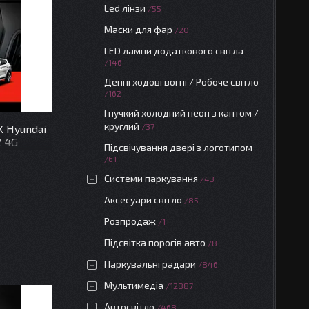
Led лінзи
55
Маски для фар
20
LED лампи додаткового світла
146
Денні ходові вогні / Робоче світло
162
Гнучкий холодний неон з кантом /
круглий
37
K Hyundai
2 4G
Підсвічування двері з логотипом
61
Системи паркування
43
Аксесуари світло
85
Розпродаж
1
Підсвітка порогів авто
8
Паркувальні радари
846
Мультимедіа
12887
Автосвітло
468