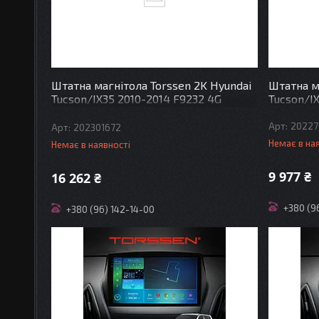
Штатна магнітола Torssen 2K Hyundai
Штатна м
Tucson/IX35 2010-2014 F9232 4G
Tucson/IX
Carplay DSP
20227
202301672
Немає в на
Немає в наявності
9 977 ₴
16 262 ₴
+380 (9
+380 (96) 142-14-00