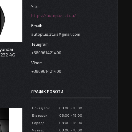
https://autoplus.zt.ua/
autoplus.zt.ua@gmail.com
yundai
+380961421400
9232 4G
+380961421400
ГРАФІК РОБОТИ
Понеділок
08:00
18:00
Вівторок
08:00
18:00
Середа
08:00
18:00
Четвер
08:00
18:00