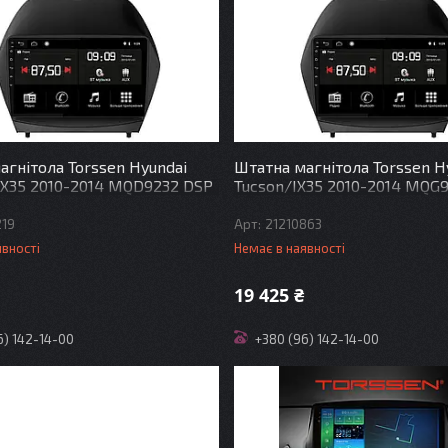
агнітола Torssen Hyundai
Штатна магнітола Torssen H
 IX35 2010-2014 MQD9232 DSP
Tucson/IX35 2010-2014 MQG
219
21210863
явності
Немає в наявності
19 425 ₴
6) 142-14-00
+380 (96) 142-14-00