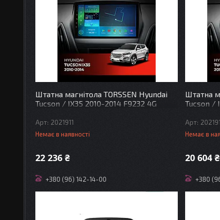
Штатна магнітола TORSSEN Hyundai
Штатна м
Tucson / IX35 2010-2014 F9232 4G
Tucson / 
2021911
20219
Немає в наявності
Немає в на
22 236 ₴
20 604 ₴
+380 (96) 142-14-00
+380 (9