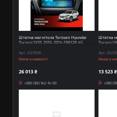
Штатна магнітола Torssen Hyundai
Штатна м
Tucson/IX35 2010-2014 F96128 4G
Tucson/I
Carplay
Carplay 
21211030
20220
Немає в наявності
Немає в на
26 013 ₴
13 523 ₴
+380 (96) 142-14-00
+380 (9