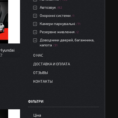
Автозвук
82
Охоронні системи
1
Камери паркувальні
71
Резервне живлення
2
Доводчики дверей, багажника,
капота
31
Hyundai
32
О НАС
ДОСТАВКА И ОПЛАТА
ОТЗЫВЫ
КОНТАКТЫ
ФІЛЬТРИ
Ціна