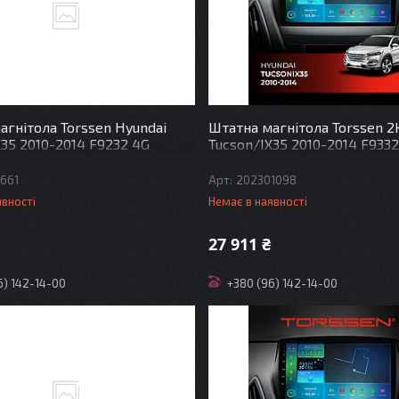
агнітола Torssen Hyundai
Штатна магнітола Torssen 2
X35 2010-2014 F9232 4G
Tucson/IX35 2010-2014 F933
DSP
Carplay DSP
661
202301098
явності
Немає в наявності
27 911 ₴
6) 142-14-00
+380 (96) 142-14-00