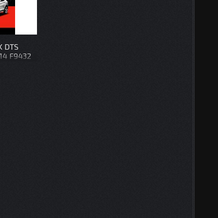
K DTS
014 F9432