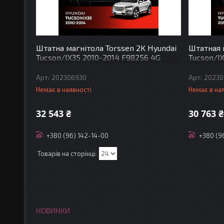
Штатна магнітола Torssen 2K Hyundai
Штатная 
Tucson/IX35 2010-2014 F98256 4G
Tucson/I
Carplay DSP
Carplay
202306930
20230
Немає в наявності
Немає в на
32 543 ₴
30 763 ₴
+380 (96) 142-14-00
+380 (9
НОВИНКИ