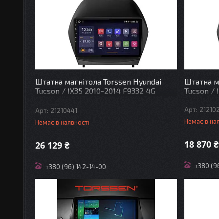
Штатна магнітола Torssen Hyundai
Штатна м
Tucson / IX35 2010-2014 F9332 4G
Tucson /
Carplay
21210
21210441
Немає в на
Немає в наявності
18 870 ₴
26 129 ₴
+380 (9
+380 (96) 142-14-00