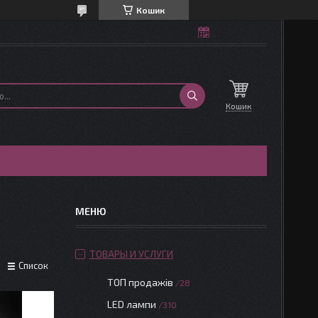
Кошик
Кошик
ТОВАРЫ И УСЛУГИ
Список
ТОП продажів
28
LED лампи
310