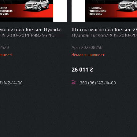
магнитола Torssen Hyundai
Штатна магнітола Torssen 2
X35 2010-2014 F98256 4G
Hyundai Tucson/IX35 2010-2
4G Carplay DSP
7520
202308256
явності
Немає в наявності
26 011 ₴
6) 142-14-00
+380 (96) 142-14-00