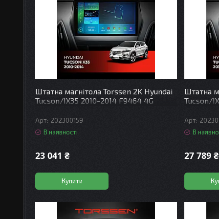
Штатна магнітола Torssen 2K Hyundai
Штатна м
Tucson/IX35 2010-2014 F9464 4G
Tucson/I
Carplay DSP
Carplay 
202300159
20230
В наявності
В наявно
23 041 ₴
27 789 ₴
Купити
Ку