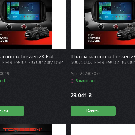
гнітола Torssen 2K Fiat
Штатна магнітола Torssen 2K
 14-19 F9464 4G Carplay DSP
500/500X 14-19 F9432 4G Ca
0049
202303072
сті
В наявності
23 041 ₴
пити
Купити