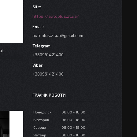
https://autoplus.zt.ua/
autoplus.zt.ua@gmail.com
at
+380961421400
+380961421400
ГРАФІК РОБОТИ
Понеділок
08:00
18:00
Вівторок
08:00
18:00
Середа
08:00
18:00
Четвер
08:00
18:00