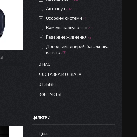
Автозвук
82
Охоронні системи
1
Камери паркувальні
71
Резервне живлення
2
Доводчики дверей, багажника,
капота
31
at
О НАС
ДОСТАВКА И ОПЛАТА
ОТЗЫВЫ
КОНТАКТЫ
ФІЛЬТРИ
Ціна