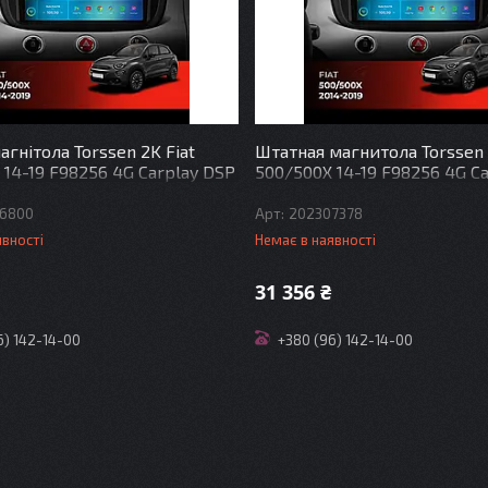
гнітола Torssen 2K Fiat
Штатная магнитола Torssen 
 14-19 F98256 4G Carplay DSP
500/500X 14-19 F98256 4G Ca
6800
202307378
явності
Немає в наявності
31 356 ₴
6) 142-14-00
+380 (96) 142-14-00