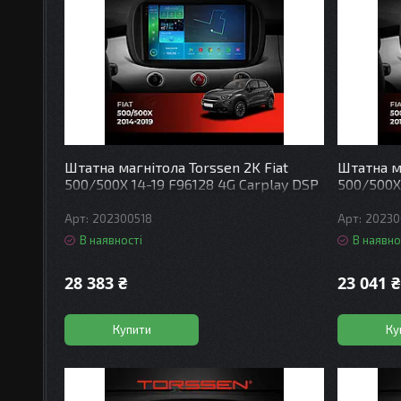
Штатна магнітола Torssen 2K Fiat
Штатна ма
500/500X 14-19 F96128 4G Carplay DSP
500/500X
202300518
20230
В наявності
В наявно
28 383 ₴
23 041 ₴
Купити
Ку