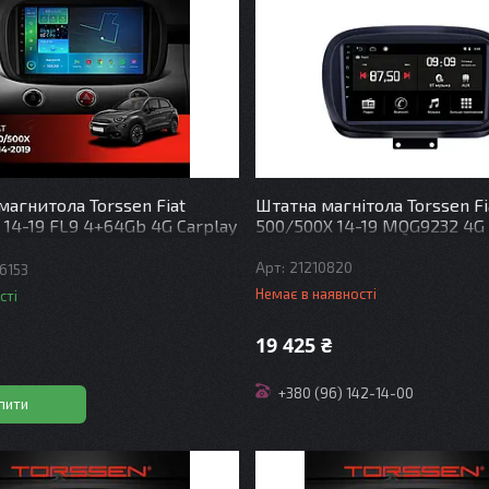
магнитола Torssen Fiat
Штатна магнітола Torssen Fi
 14-19 FL9 4+64Gb 4G Carplay
500/500X 14-19 MQG9232 4G
21210820
6153
Немає в наявності
сті
19 425 ₴
+380 (96) 142-14-00
пити