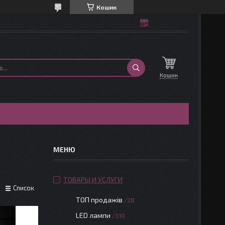
Кошик
Кошик
ТОВАРЫ И УСЛУГИ
Список
ТОП продажів
28
LED лампи
310