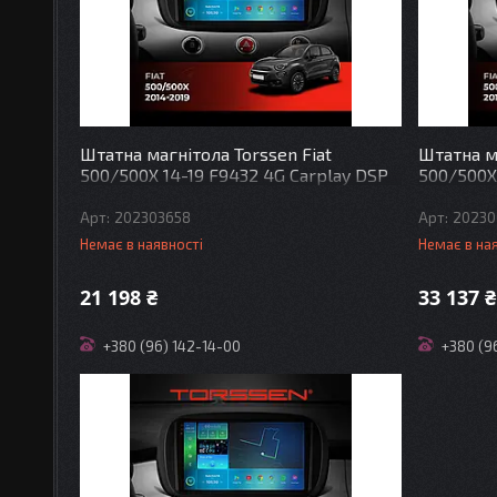
Штатна магнітола Torssen Fiat
Штатна ма
500/500X 14-19 F9432 4G Carplay DSP
500/500X
202303658
20230
Немає в наявності
Немає в на
21 198 ₴
33 137 ₴
+380 (96) 142-14-00
+380 (9