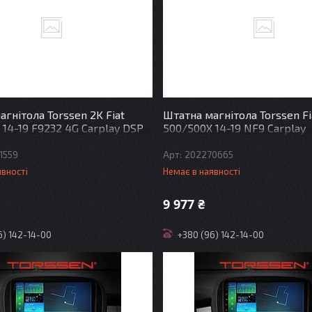
гнітола Torssen 2K Fiat
Штатна магнітола Torssen Fi
 14-19 F9232 4G Carplay DSP
500/500X 14-19 NF9 Carplay
1559
202270665
явності
Немає в наявності
9 977 ₴
6) 142-14-00
+380 (96) 142-14-00