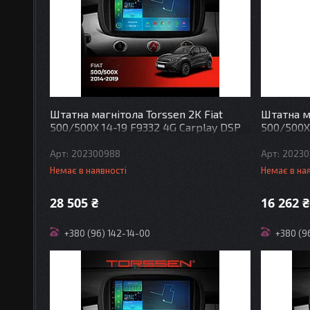
Штатна магнітола Torssen 2K Fiat
Штатна ма
500/500X 14-19 F9332 4G Carplay DSP
500/500X
202300988
20230
Немає в наявності
Немає в на
28 505 ₴
16 262 ₴
+380 (96) 142-14-00
+380 (9