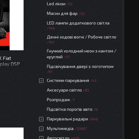
Led лінзи
55
Маски для фар
20
LED лампи додаткового світла
146
Денні ходові вогні / Робоче світло
162
Гнучкий холодний неон з кантом /
круглий
37
 Fiat
rplay DSP
Підсвічування двері з логотипом
61
Системи паркування
43
Аксесуари світло
85
Розпродаж
1
Підсвітка порогів авто
8
Паркувальні радари
846
Мультимедіа
12887
Автосвітло
468