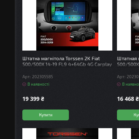
Штатна магнітола Torssen 2K Fiat
Штатная 
500/500X 14-19 FL9 4+64Gb 4G Carplay
500/500X
DSP
DSP
202305585
20230
В наявності
В наявно
19 399 ₴
16 468 ₴
Купити
Ку