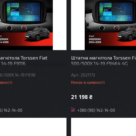
гнітола Torssen Fiat
Штатна магнітола Torssen Fi
14-19 F9116
500/500X 14-19 F9464 4G
00/500X 14-19 F9116
2021173
явності
Немає в наявності
21 198 ₴
6) 142-14-00
+380 (96) 142-14-00