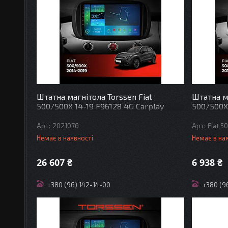
Штатна магнітола Torssen Fiat
Штатна ма
500/500X 14-19 F96128 4G Carplay
500/500X 
2021076
Fiat 5
Немає в наявності
Немає в на
26 607 ₴
6 938 ₴
+380 (96) 142-14-00
+380 (9