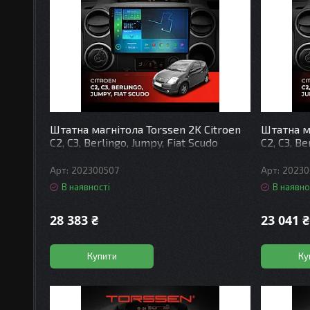
Штатна магнітола Torssen 2K Citroen
Штатна ма
C2, C3, Berlingo, Jumpy, Fiat Scudo
C2, C3, Be
F96128 4G Carplay DSP
F9464 4G
202300507
20230
В наявності
В наявно
28 383 ₴
23 041 ₴
Купити
Ку