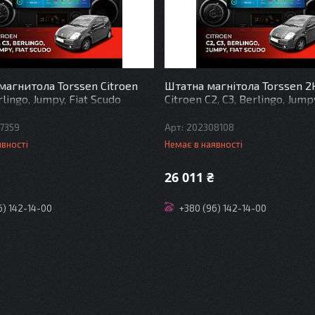
магнитола Torssen Citroen
Штатна магнітола Torssen 2
rlingo, Jumpy, Fiat Scudo
Citroen C2, C3, Berlingo, Jumpy
G Carplay DSP
Scudo F9432 4G Carplay DSP
7359
202308108
явності
Немає в наявності
26 011 ₴
6) 142-14-00
+380 (96) 142-14-00