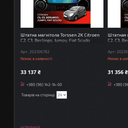
Штатна магнітола Torssen 2K Citroen
Штатная 
C2, C3, Berlingo, Jumpy, Fiat Scudo
C2, C3, Be
F98256 4G Carplay DSP
F98256 4
202306782
20230
Немає в наявності
Немає в на
33 137 ₴
31 356 ₴
+380 (96) 142-14-00
+380 (9
НОВИНКИ