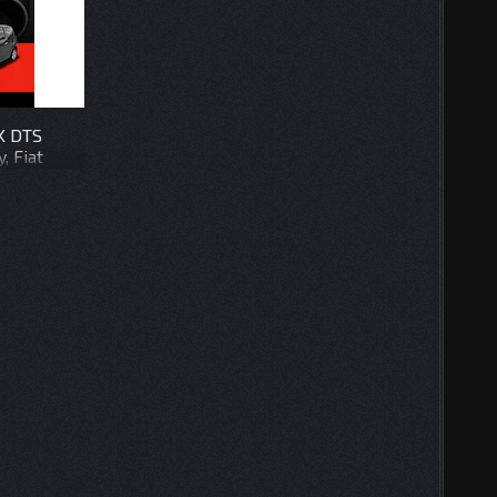
K DTS
, Fiat