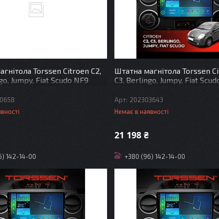
гнітола Torssen Citroen C2,
Штатна магнітола Torssen Ci
ngo, Jumpy, Fiat Scudo NF9
C3, Berlingo, Jumpy, Fiat Scu
4G Carplay DSP
0658
202303643
явності
Немає в наявності
21 198 ₴
6) 142-14-00
+380 (96) 142-14-00