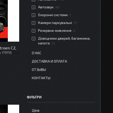
Автозвук
82
Охоронні системи
1
Камери паркувальні
71
Резервне живлення
2
Доводчики дверей, багажника,
капота
31
troen C2,
o F9116
О НАС
ДОСТАВКА И ОПЛАТА
ОТЗЫВЫ
КОНТАКТЫ
ФІЛЬТРИ
Ціна