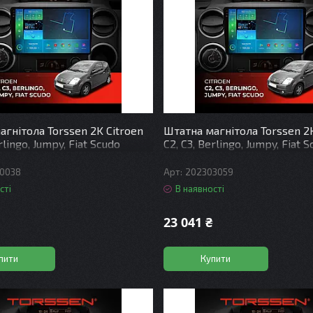
гнітола Torssen 2K Citroen
Штатна магнітола Torssen 2K
rlingo, Jumpy, Fiat Scudo
C2, C3, Berlingo, Jumpy, Fiat 
 Carplay DSP
F9432 4G Carplay DSP
0038
202303059
сті
В наявності
23 041 ₴
пити
Купити