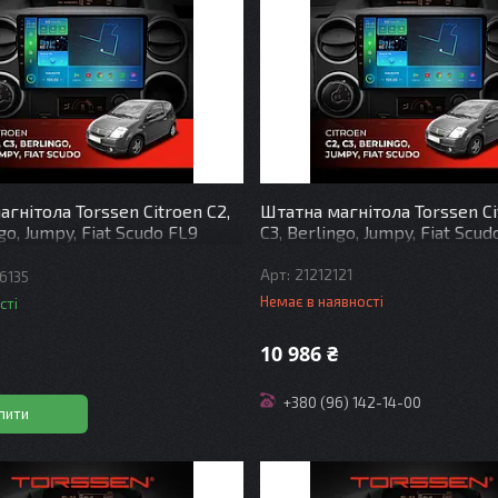
гнітола Torssen Citroen C2,
Штатна магнітола Torssen Ci
ngo, Jumpy, Fiat Scudo FL9
C3, Berlingo, Jumpy, Fiat Scud
G Carplay DSP
21212121
6135
Немає в наявності
сті
10 986 ₴
+380 (96) 142-14-00
пити