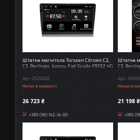
Штатна магнітола Torssen Citroen C2,
Штатна ма
C3, Berlingo, Jumpy, Fiat Scudo F9332 4G
C3, Berli
Carplay DSP
4G Carpl
21212122
21212
Немає в наявності
Немає в на
26 723 ₴
21 198 ₴
+380 (96) 142-14-00
+380 (9