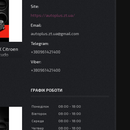
https://autoplus.zt.ua/
autoplus.zt.ua@gmail.com
 Citroen
+380961421400
Scudo
+380961421400
ГРАФІК РОБОТИ
Понеділок
08:00
18:00
Вівторок
08:00
18:00
Середа
08:00
18:00
Четвер
08:00
18:00