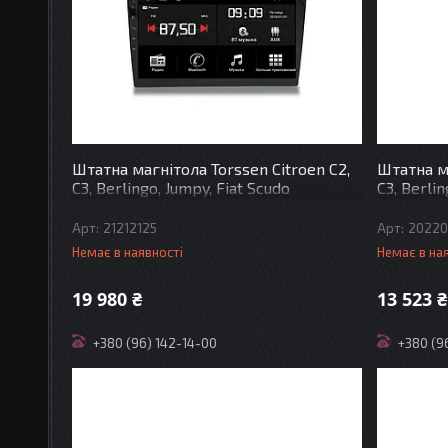
Штатна магнітола Torssen Citroen C2,
Штатна ма
C3, Berlingo, Jumpy, Fiat Scudo
C3, Berli
MQG9232 4G
4G Carpl
21212125
20220
Немає в наявності
Немає в на
19 980 ₴
13 523 ₴
+380 (96) 142-14-00
+380 (9