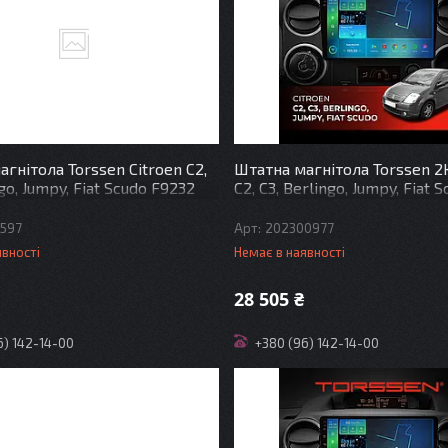
гнітола Torssen Citroen C2,
Штатна магнітола Torssen 2K
ngo, Jumpy, Fiat Scudo F9232
C2, C3, Berlingo, Jumpy, Fiat 
ay DSP
F9332 4G Carplay DSP
597
202300977
явності
Немає в наявності
28 505 ₴
6) 142-14-00
+380 (96) 142-14-00