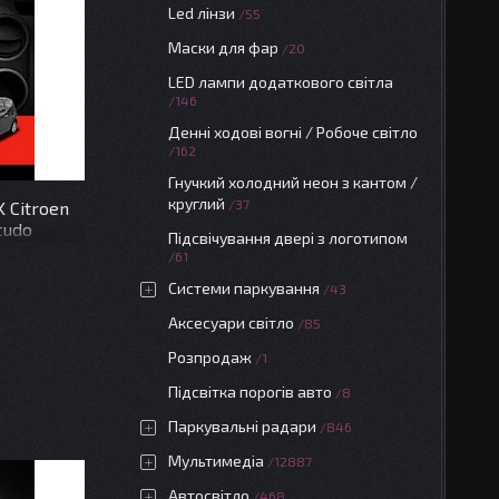
Led лінзи
55
Маски для фар
20
LED лампи додаткового світла
146
Денні ходові вогні / Робоче світло
162
Гнучкий холодний неон з кантом /
круглий
37
 Citroen
Scudo
Підсвічування двері з логотипом
61
Системи паркування
43
Аксесуари світло
85
Розпродаж
1
Підсвітка порогів авто
8
Паркувальні радари
846
Мультимедіа
12887
Автосвітло
468