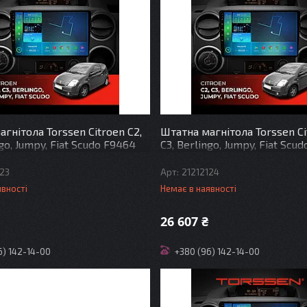
гнітола Torssen Citroen C2,
Штатна магнітола Torssen Ci
ngo, Jumpy, Fiat Scudo F9464
C3, Berlingo, Jumpy, Fiat Scu
ay DSP
4G Carplay DSP
123
21212124
явності
Немає в наявності
26 607 ₴
6) 142-14-00
+380 (96) 142-14-00