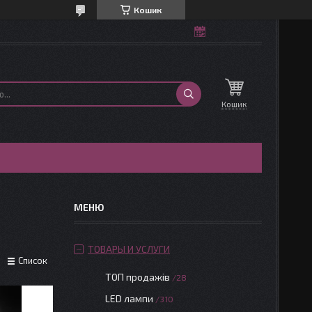
Кошик
Кошик
ТОВАРЫ И УСЛУГИ
Список
ТОП продажів
28
LED лампи
310