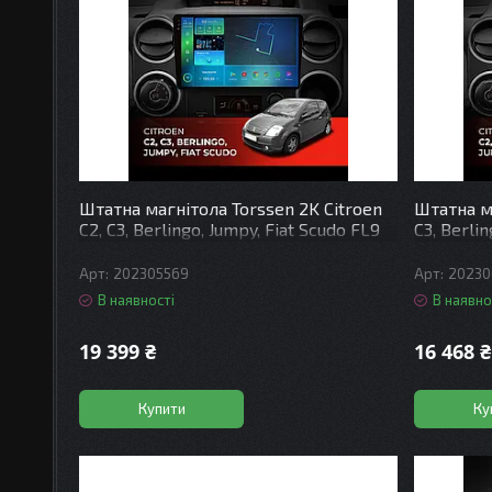
Штатна магнітола Torssen 2K Citroen
Штатна ма
C2, C3, Berlingo, Jumpy, Fiat Scudo FL9
C3, Berli
4+64Gb 4G Carplay DSP
4+64Gb 4
202305569
20230
В наявності
В наявно
19 399 ₴
16 468 ₴
Купити
Ку