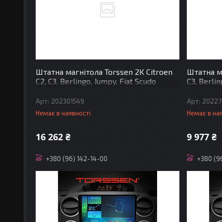
Штатна магнітола Torssen 2K Citroen
Штатна ма
C2, C3, Berlingo, Jumpy, Fiat Scudo
C3, Berli
F9232 4G Carplay DSP
Carplay
202301549
20227
Немає в наявності
Немає в на
16 262 ₴
9 977 ₴
+380 (96) 142-14-00
+380 (9