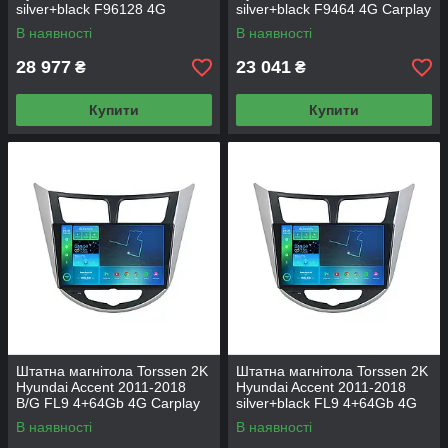
silver+black F96128 4G
silver+black F9464 4G Carplay
Carplay DSP
DSP
В наявності
В наявності
28 977
23 041
₴
₴
Купити
Купити
Штатна магнітола Torssen 2K
Штатна магнітола Torssen 2K
Hyundai Accent 2011-2018
Hyundai Accent 2011-2018
B/G FL9 4+64Gb 4G Carplay
silver+black FL9 4+64Gb 4G
DSP
Carplay DSP
В наявності
В наявності