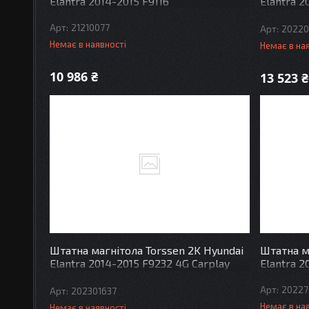
Elantra 2014-2015 F9116
Elantra 2
DSP
21210077
20220
Немає в наявності
Немає в на
10 986 ₴
13 523 ₴
Штатна магнітола Torssen 2K Hyundai
Штатна м
Elantra 2014-2015 F9232 4G Carplay
Elantra 2
DSP
20227
202301637
Немає в на
Немає в наявності