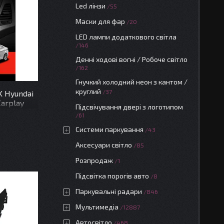
Led лінзи
55
Маски для фар
20
LED лампи додаткового світла
146
Денні ходові вогні / Робоче світло
162
Гнучкий холодний неон з кантом /
круглий
37
K Hyundai
Carplay
Підсвічування двері з логотипом
61
Системи паркування
43
Аксесуари світло
85
Розпродаж
1
Підсвітка порогів авто
8
Паркувальні радари
846
Мультимедіа
12887
Автосвітло
468