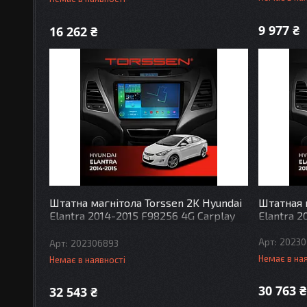
9 977 ₴
16 262 ₴
Штатна магнітола Torssen 2K Hyundai
Штатная 
Elantra 2014-2015 F98256 4G Carplay
Elantra 2
DSP
20230
202306893
Немає в на
Немає в наявності
30 763 ₴
32 543 ₴