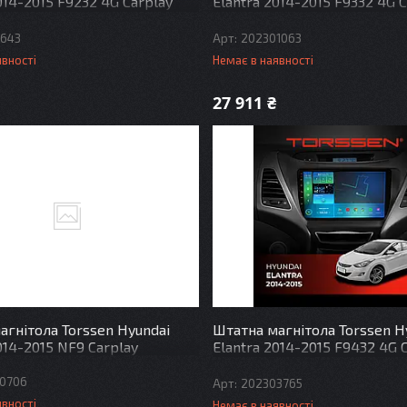
014-2015 F9232 4G Carplay
Elantra 2014-2015 F9332 4G 
DSP
643
202301063
явності
Немає в наявності
27 911 ₴
агнітола Torssen Hyundai
Штатна магнітола Torssen H
014-2015 NF9 Carplay
Elantra 2014-2015 F9432 4G 
DSP
0706
202303765
явності
Немає в наявності