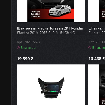
Штатна магнітола Torssen 2K Hyundai
Штатная 
Elantra 2014-2015 FL9 4+64Gb 4G
Elantra 
Carplay DSP
Carplay 
202305677
20230
В наявності
В наявно
19 399 ₴
16 468 ₴