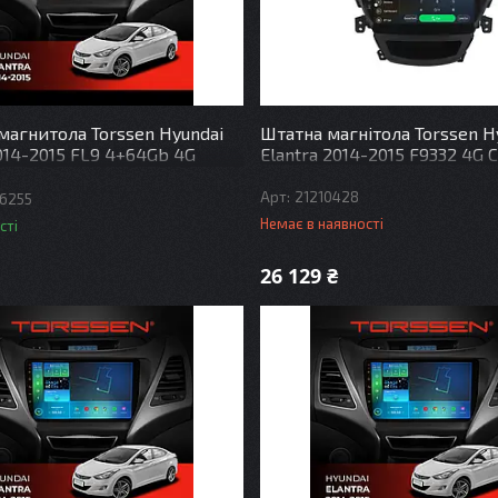
магнитола Torssen Hyundai
Штатна магнітола Torssen H
2014-2015 FL9 4+64Gb 4G
Elantra 2014-2015 F9332 4G 
DSP
21210428
6255
Немає в наявності
сті
26 129 ₴