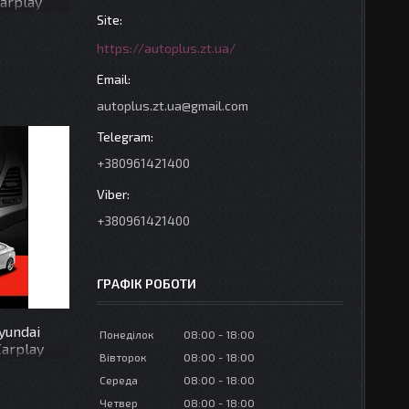
Carplay
https://autoplus.zt.ua/
autoplus.zt.ua@gmail.com
+380961421400
+380961421400
ГРАФІК РОБОТИ
yundai
Понеділок
08:00
18:00
Carplay
Вівторок
08:00
18:00
Середа
08:00
18:00
Четвер
08:00
18:00