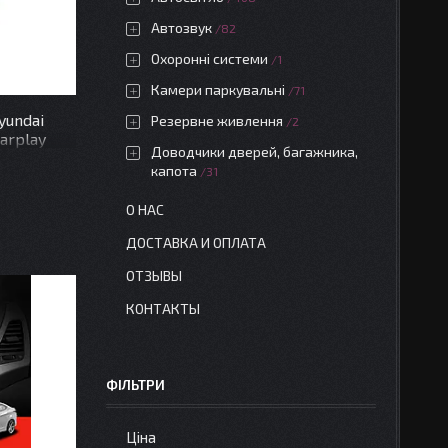
Автозвук
82
Охоронні системи
1
Камери паркувальні
71
yundai
Резервне живлення
2
Carplay
Доводчики дверей, багажника,
капота
31
О НАС
ДОСТАВКА И ОПЛАТА
ОТЗЫВЫ
КОНТАКТЫ
ФІЛЬТРИ
Ціна