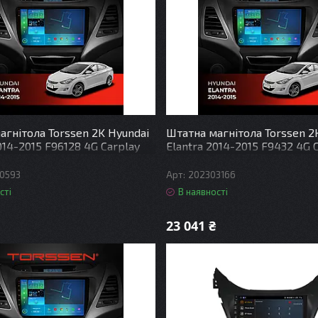
агнітола Torssen 2K Hyundai
Штатна магнітола Torssen 2
014-2015 F96128 4G Carplay
Elantra 2014-2015 F9432 4G 
DSP
0593
202303166
сті
В наявності
23 041 ₴