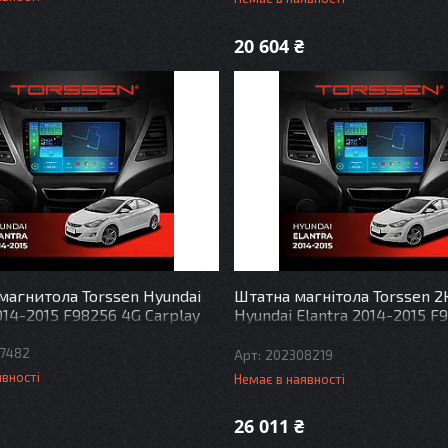
20 604 ₴
магнитола Torssen Hyundai
Штатна магнітола Torssen 2
014-2015 F98256 4G Carplay
Hyundai Elantra 2014-2015 F
Carplay DSP
7482
202308219
явності
Немає в наявності
26 011 ₴