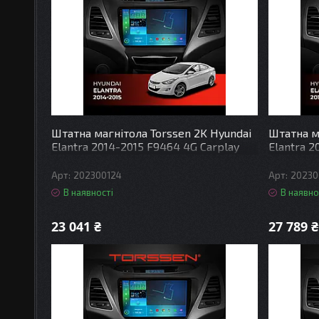
Штатна магнітола Torssen 2K Hyundai
Штатна м
Elantra 2014-2015 F9464 4G Carplay
Elantra 2
DSP
DSP
202300124
20230
В наявності
В наявно
23 041 ₴
27 789 ₴