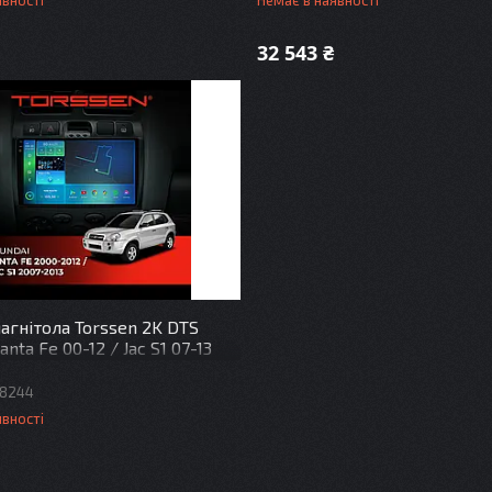
явності
Немає в наявності
32 543 ₴
агнітола Torssen 2K DTS
anta Fe 00-12 / Jac S1 07-13
 Carplay DSP
8244
явності