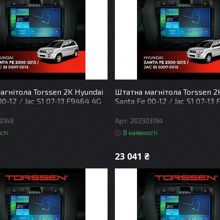
агнітола Torssen 2K Hyundai
Штатна магнітола Torssen 2
00-12 / Jac S1 07-13 F9464 4G
Santa Fe 00-12 / Jac S1 07-13
DSP
Carplay DSP
0148
202303194
сті
В наявності
23 041 ₴