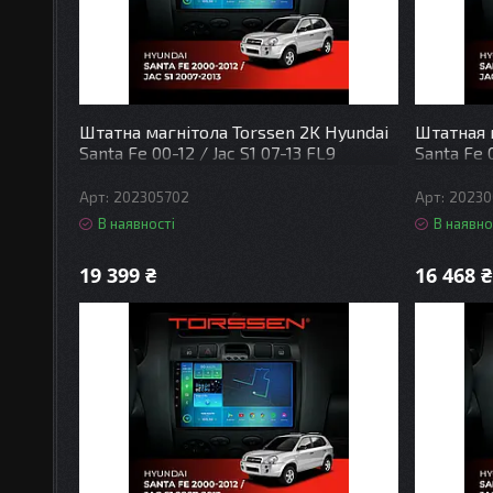
Штатна магнітола Torssen 2K Hyundai
Штатная 
Santa Fe 00-12 / Jac S1 07-13 FL9
Santa Fe 0
4+64Gb 4G Carplay DSP
4+64Gb 4
202305702
20230
В наявності
В наявно
19 399 ₴
16 468 ₴