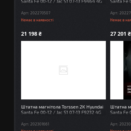
Santa Fe 00-12 / Jac S1 07-13 F9464 4G
Santa Fe 
Carplay DSP
Carplay 
202270507
20227
Немає в наявності
Немає в на
21 198 ₴
27 201 ₴
Штатна магнітола Torssen 2K Hyundai
Штатна м
Santa Fe 00-12 / Jac S1 07-13 F9232 4G
Santa Fe 
Carplay DSP
Carplay 
202301661
20230