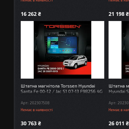
Немає в наявності
Немає в на
16 262 ₴
21 198 ₴
Штатна магнітола Torssen Hyundai
Штатна м
Santa Fe 00-12 / Jac S1 07-13 F98256 4G
Hyundai S
Carplay DSP
F9432 4G
202307508
20230
Немає в наявності
Немає в на
30 763 ₴
26 011 ₴