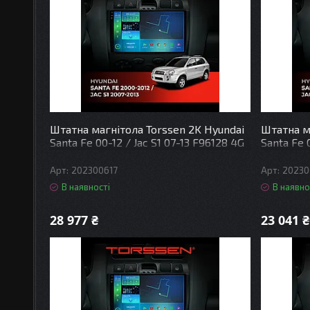
Штатна магнітола Torssen 2K Hyundai
Штатна м
Santa Fe 00-12 / Jac S1 07-13 F96128 4G
Santa Fe 
Carplay DSP
Carplay 
202300617
20230
В наявності
В наявно
28 977 ₴
23 041 ₴