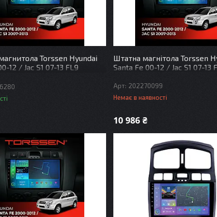
магнитола Torssen Hyundai
Штатна магнітола Torssen H
0-12 / Jac S1 07-13 FL9
Santa Fe 00-12 / Jac S1 07-13 
G Carplay DSP
202270099
6280
Немає в наявності
сті
10 986 ₴