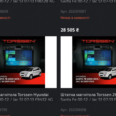
00-12 / Jac S1 07-13 F96128 4G
Santa Fe 00-12 / Jac S1 07-13
DSP
Carplay DSP
0609
202301087
явності
Немає в наявності
28 505 ₴
агнітола Torssen Hyundai
Штатна магнітола Torssen 2
00-12 / Jac S1 07-13 F9432 4G
Santa Fe 00-12 / Jac S1 07-13
DSP
Carplay DSP
3795
202306918