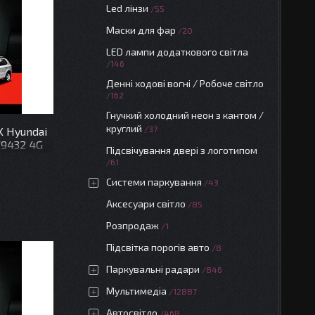
Led лінзи
55
Маски для фар
20
LED лампи додаткового світла
146
Денні ходові вогні / Робоче світло
162
Гнучкий холодний неон з кантом /
круглий
37
K Hyundai
 F9432 4G
Підсвічування двері з логотипом
61
Системи паркування
43
Аксесуари світло
85
Розпродаж
1
Підсвітка порогів авто
8
Паркувальні радари
846
Мультимедіа
12887
Автосвітло
468