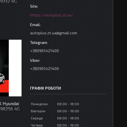
 F9332 4G
https://autoplus.zt.ua/
autoplus.zt.ua@gmail.com
+380961421400
+380961421400
ГРАФІК РОБОТИ
K Hyundai
Понеділок
08:00
18:00
 F98256 4G
Вівторок
08:00
18:00
Середа
08:00
18:00
Четвер
08:00
18:00