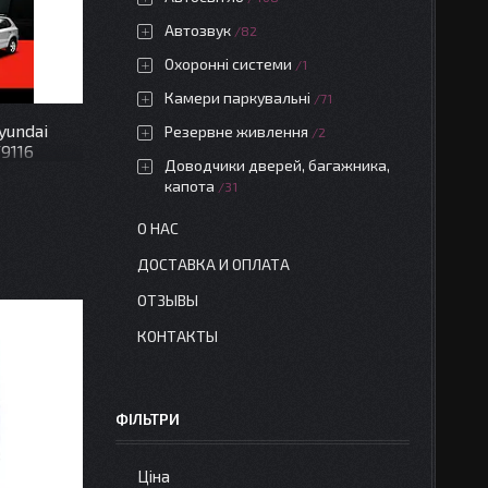
Автозвук
82
Охоронні системи
1
Камери паркувальні
71
yundai
Резервне живлення
2
F9116
Доводчики дверей, багажника,
капота
31
О НАС
ДОСТАВКА И ОПЛАТА
ОТЗЫВЫ
КОНТАКТЫ
ФІЛЬТРИ
Ціна