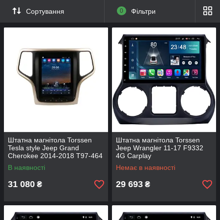
Сортування
0
Фільтри
Штатна магнітола Torssen
Штатна магнітола Torssen
Tesla style Jeep Grand
Jeep Wrangler 11-17 F9332
Cherokee 2014-2018 T97-464
4G Carplay
В наявності
Немає в наявності
31 080
29 693
₴
₴