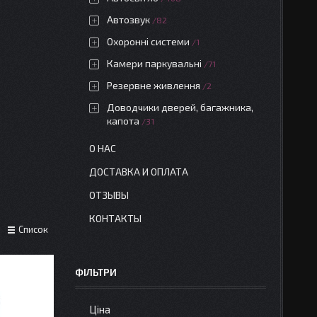
Автозвук
82
Охоронні системи
1
Камери паркувальні
71
Резервне живлення
2
Доводчики дверей, багажника,
капота
31
О НАС
ДОСТАВКА И ОПЛАТА
ОТЗЫВЫ
КОНТАКТЫ
Список
ФІЛЬТРИ
Ціна