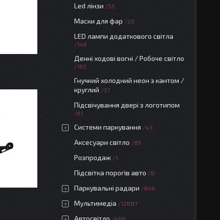
Led лінзи
55
Маски для фар
20
LED лампи додаткового світла
146
Денні ходові вогні / Робоче світло
162
Гнучкий холодний неон з кантом /
круглий
37
Підсвічування двері з логотипом
61
Системи паркування
43
Аксесуари світло
85
Розпродаж
1
Підсвітка порогів авто
8
Паркувальні радари
846
Мультимедіа
12887
Автосвітло
468