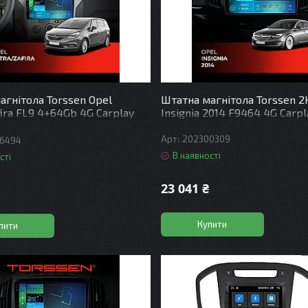
агнітола Torssen Opel
Штатна магнітола Torssen 2
ira FL9 4+64Gb 4G Carplay
Insignia 2014 F9464 4G Carp
202300309
6494
В наявності
сті
23 041 ₴
Купити
пити