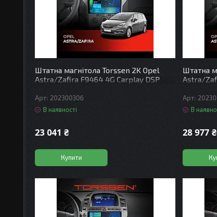
Штатна магнітола Torssen 2K Opel
Штатна м
Astra/Zafira F9464 4G Carplay DSP
Astra/Zaf
202300306
20230
В наявності
В наявно
23 041 ₴
28 977 ₴
Купити
Ку