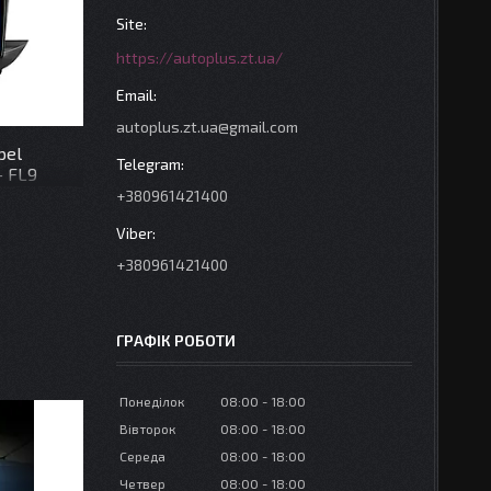
https://autoplus.zt.ua/
autoplus.zt.ua@gmail.com
pel
+ FL9
+380961421400
+380961421400
ГРАФІК РОБОТИ
Понеділок
08:00
18:00
Вівторок
08:00
18:00
Середа
08:00
18:00
Четвер
08:00
18:00