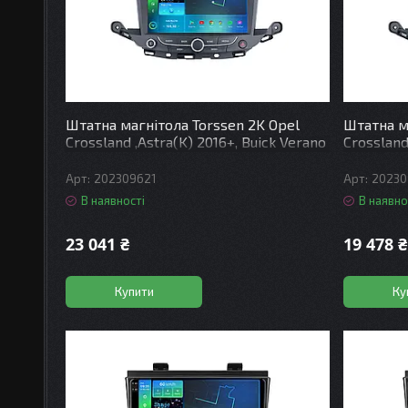
Штатна магнітола Torssen 2K Opel
Штатна м
Crossland ,Astra(K) 2016+, Buick Verano
Crossland
2016+ F9432 4G Carplay DSP
2016+ FL
202309621
20230
В наявності
В наявно
23 041 ₴
19 478 ₴
Купити
Ку