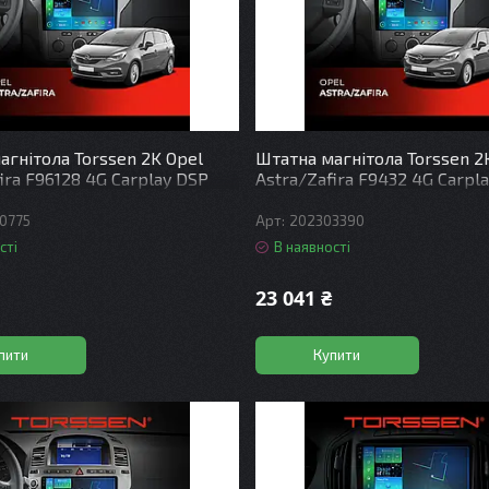
агнітола Torssen 2K Opel
Штатна магнітола Torssen 2
ira F96128 4G Carplay DSP
Astra/Zafira F9432 4G Carpl
0775
202303390
сті
В наявності
23 041 ₴
пити
Купити