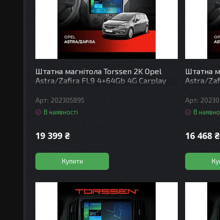
Штатна магнітола Torssen 2K Opel
Штатна м
Astra/Zafira FL9 4+64Gb 4G Carplay
Astra/Zaf
DSP
DSP
202305895
20230
В наявності
В наявно
19 399 ₴
16 468 ₴
Купити
Ку