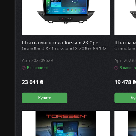
Штатна магнітола Torssen 2K Opel
Штатна м
Grandland X/ Crossland X 2016+ F9432
Grandland
4G Carplay DSP
4+64Gb 4
202309629
20230
В наявності
В наявно
23 041 ₴
19 478 ₴
Купити
Ку