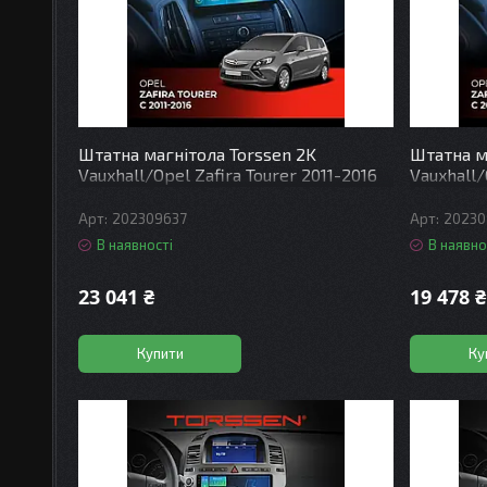
Штатна магнітола Torssen 2K
Штатна м
Vauxhall/Opel Zafira Tourer 2011-2016
Vauxhall/
F9432 4G Carplay DSP
FL9 4+64
202309637
20230
В наявності
В наявно
23 041 ₴
19 478 ₴
Купити
Ку