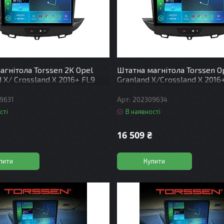
агнітола Torssen 2K Opel
Штатна магнітола Torssen O
 X/ Crossland X 2016+ FL9
Granland X/Crossland X 2016
G Carplay DSP
4+64Gb 4G Carplay DSP
9631
202309634
сті
В наявності
16 509 ₴
пити
Купити