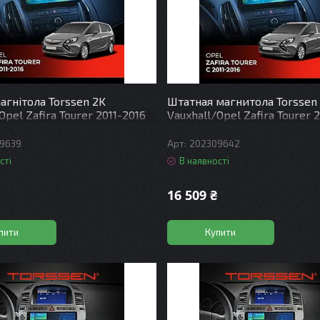
агнітола Torssen 2K
Штатная магнитола Torssen
Opel Zafira Tourer 2011-2016
Vauxhall/Opel Zafira Tourer 
Gb 4G Carplay DSP
FL9 4+64Gb 4G Carplay DSP
9639
202309642
сті
В наявності
16 509 ₴
пити
Купити