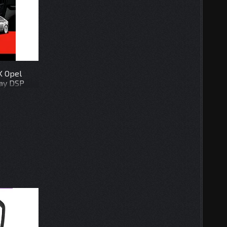
K Opel
lay DSP