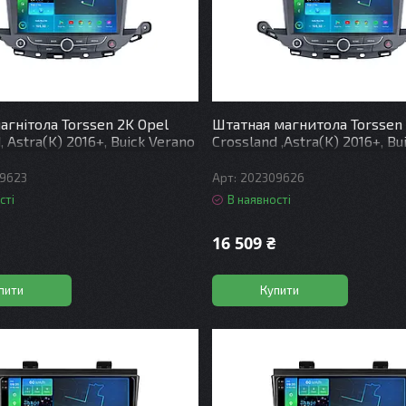
агнітола Torssen 2K Opel
Штатная магнитола Torssen
, Astra(K) 2016+, Buick Verano
Crossland ,Astra(K) 2016+, Bu
9 4+64Gb 4G Carplay DSP
2016+ FL9 4+64Gb 4G Carpla
9623
202309626
сті
В наявності
16 509 ₴
пити
Купити