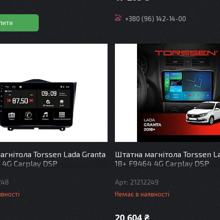
+380 (96) 142-14-00
пити
агнітола Torssen Lada Granta
Штатна магнітола Torssen L
 4G Carplay DSP
18+ F9464 4G Carplay DSP
248
21212249
явності
Немає в наявності
20 604 ₴