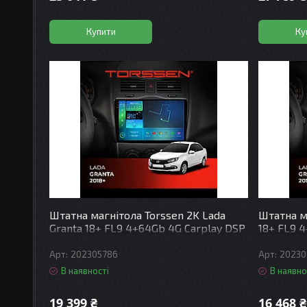
Купити
Ку
Штатна магнітола Torssen 2K Lada
Штатна м
Granta 18+ FL9 4+64Gb 4G Carplay DSP
18+ FL9 
202305786
20230
В наявності
В наявно
19 399 ₴
16 468 ₴