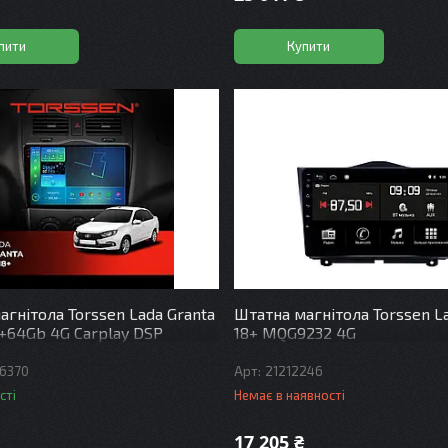
пити
Купити
агнітола Torssen Lada Granta
Штатна магнітола Torssen L
4+64Gb 4G Carplay DSP
18+ MQG9232 4G
6370
21212246
сті
Немає в наявності
17 205 ₴