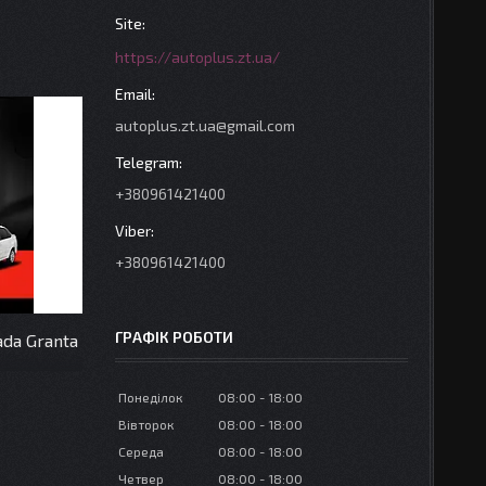
https://autoplus.zt.ua/
autoplus.zt.ua@gmail.com
+380961421400
+380961421400
ГРАФІК РОБОТИ
ada Granta
Понеділок
08:00
18:00
Вівторок
08:00
18:00
Середа
08:00
18:00
Четвер
08:00
18:00