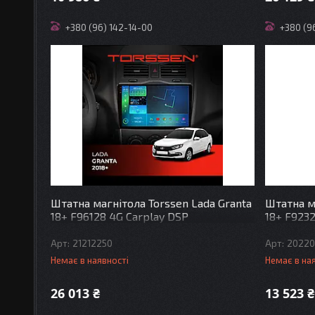
+380 (96) 142-14-00
+380 (9
Штатна магнітола Torssen Lada Granta
Штатна м
18+ F96128 4G Carplay DSP
18+ F9232
21212250
2022
Немає в наявності
Немає в на
26 013 ₴
13 523 ₴