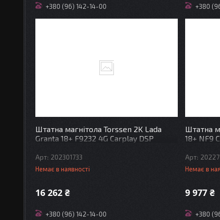
+380 (96) 142-14-00
+380 (9
Штатна магнітола Torssen 2K Lada
Штатна м
Granta 18+ F9232 4G Carplay DSP
18+ NF9 C
202301733
20227
Немає в наявності
Немає в на
16 262 ₴
9 977 ₴
+380 (96) 142-14-00
+380 (9