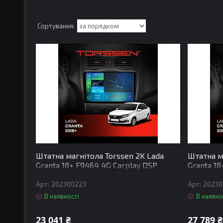
Штатна магнітола Torssen 2K Lada
Штатна м
Granta 18+ F9464 4G Carplay DSP
Granta 18
202300223
20230
В наявності
В наявно
23 041 ₴
27 789 ₴