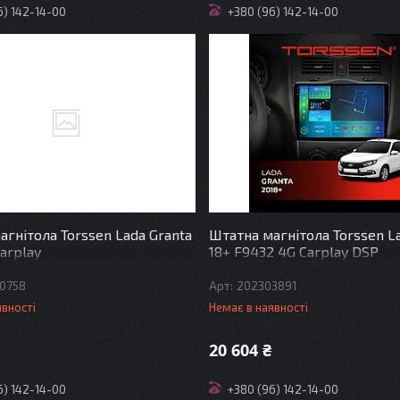
6) 142-14-00
+380 (96) 142-14-00
агнітола Torssen Lada Granta
Штатна магнітола Torssen L
arplay
18+ F9432 4G Carplay DSP
0758
202303891
явності
Немає в наявності
20 604 ₴
6) 142-14-00
+380 (96) 142-14-00