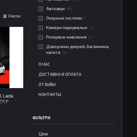
Автозвук
82
Список
Охоронні системи
1
Камери паркувальні
71
Резервне живлення
2
Доводчики дверей, багажника,
капота
31
О НАС
ДОСТАВКА И ОПЛАТА
ОТЗЫВЫ
КОНТАКТЫ
K Lada
 DSP
ФІЛЬТРИ
Ціна