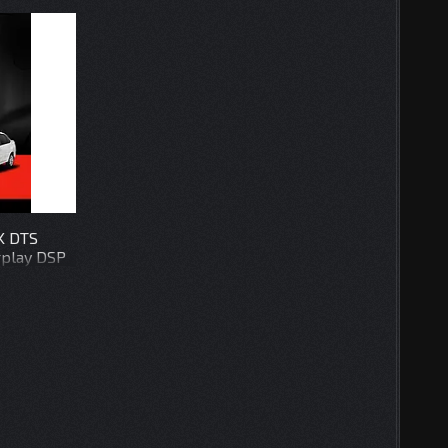
K DTS
rplay DSP