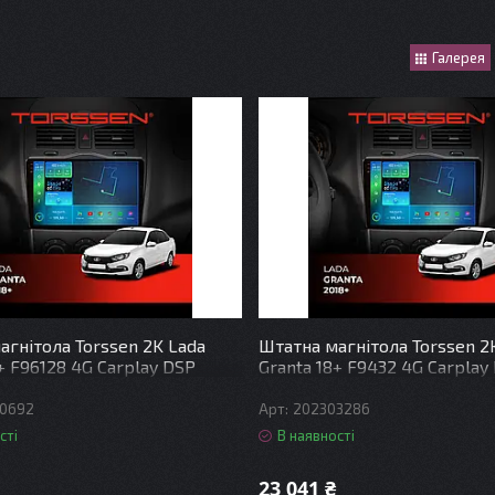
Галерея
агнітола Torssen 2K Lada
Штатна магнітола Torssen 2
+ F96128 4G Carplay DSP
Granta 18+ F9432 4G Carplay
0692
202303286
сті
В наявності
23 041 ₴