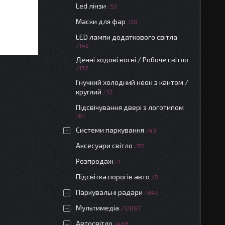
Led лінзи
55
Маски для фар
20
LED лампи додаткового світла
146
Денні ходові вогні / Робоче світло
162
Гнучкий холодний неон з кантом /
круглий
37
Підсвічування двері з логотипом
61
Системи паркування
43
Аксесуари світло
85
Розпродаж
1
Підсвітка порогів авто
8
Паркувальні радари
846
Мультимедіа
12887
Автосвітло
468