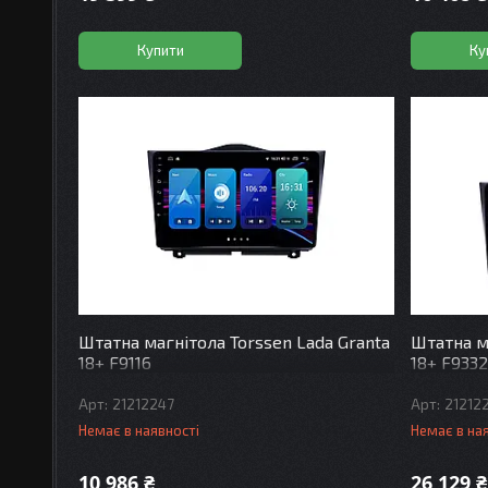
Купити
Ку
Штатна магнітола Torssen Lada Granta
Штатна м
18+ F9116
18+ F9332
21212247
21212
Немає в наявності
Немає в на
10 986 ₴
26 129 ₴