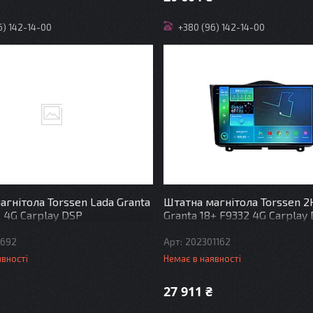
6) 142-14-00
+380 (96) 142-14-00
агнітола Torssen Lada Granta
Штатна магнітола Torssen 2
 4G Carplay DSP
Granta 18+ F9332 4G Carplay
0692
202301162
явності
Немає в наявності
27 911 ₴