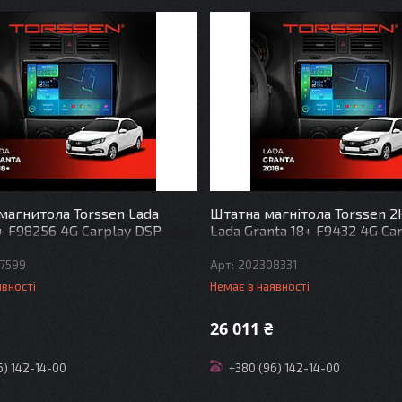
магнитола Torssen Lada
Штатна магнітола Torssen 2
+ F98256 4G Carplay DSP
Lada Granta 18+ F9432 4G Ca
7599
202308331
явності
Немає в наявності
26 011 ₴
6) 142-14-00
+380 (96) 142-14-00