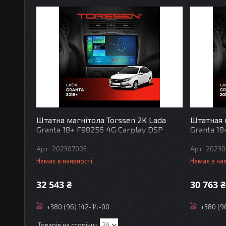
Штатна магнітола Torssen 2K Lada
Штатная 
Granta 18+ F98256 4G Carplay DSP
Granta 18
202307005
20230
Немає в наявності
Немає в на
32 543 ₴
30 763 ₴
+380 (96) 142-14-00
+380 (9