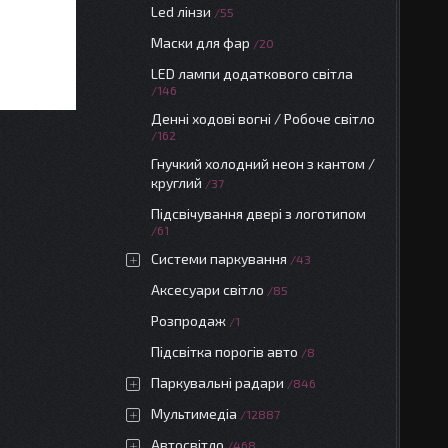
Led лінзи
55
Маски для фар
20
LED лампи додаткового світла
146
Денні ходові вогні / Робоче світло
162
Гнучкий холодний неон з кантом /
круглий
37
Підсвічування двері з логотипом
61
Системи паркування
43
Аксесуари світло
85
Розпродаж
1
Підсвітка порогів авто
8
Паркувальні радари
846
Мультимедіа
12887
Автосвітло
468