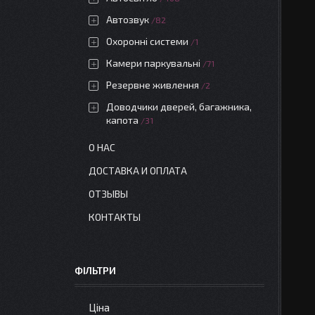
Автозвук
82
Охоронні системи
1
Камери паркувальні
71
Резервне живлення
2
Доводчики дверей, багажника,
капота
31
О НАС
ДОСТАВКА И ОПЛАТА
ОТЗЫВЫ
КОНТАКТЫ
ФІЛЬТРИ
Ціна