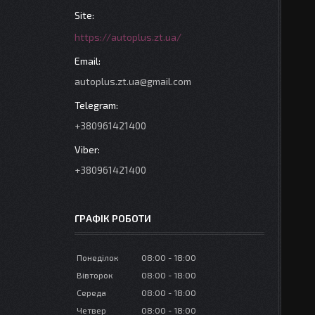
https://autoplus.zt.ua/
autoplus.zt.ua@gmail.com
+380961421400
+380961421400
ГРАФІК РОБОТИ
Понеділок
08:00
18:00
Вівторок
08:00
18:00
Середа
08:00
18:00
Четвер
08:00
18:00