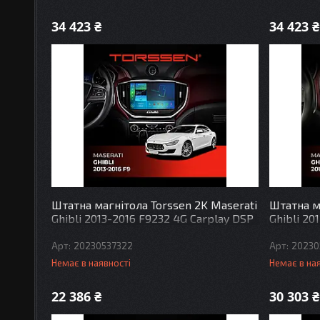
34 423 ₴
34 423 ₴
Штатна магнітола Torssen 2K Maserati
Штатна м
Ghibli 2013-2016 F9232 4G Carplay DSP
Ghibli 20
20230537322
20230
Немає в наявності
Немає в на
22 386 ₴
30 303 ₴