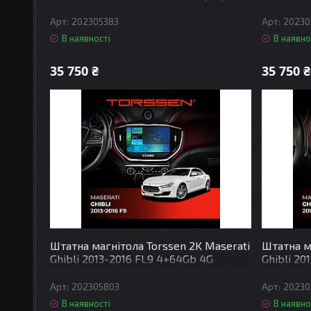
202305383
20230
В наявності
В наявно
35 750 ₴
35 750 ₴
Штатна магнітола Torssen 2K Maserati
Штатна м
Ghibli 2013-2016 FL9 4+64Gb 4G
Ghibli 2
Carplay DSP
Carplay 
202305803
20230
В наявності
В наявно