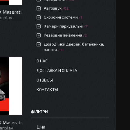
Автозвук
82
K Maserati
arplay
Охоронні системи
1
Камери паркувальні
71
Резервне живлення
2
Доводчики дверей, багажника,
капота
31
О НАС
ДОСТАВКА И ОПЛАТА
ОТЗЫВЫ
КОНТАКТЫ
ФІЛЬТРИ
K Maserati
Ціна
arplay