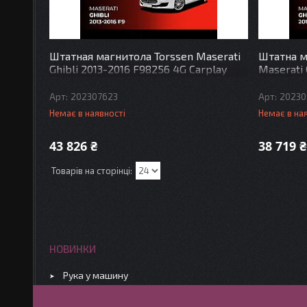
Штатная магнитола Torssen Maserati
Штатна м
Ghibli 2013-2016 F98256 4G Carplay
Maserati 
DSP
Carplay 
202307623
20230
Немає в наявності
Немає в на
43 826 ₴
38 719 ₴
НОВИНКИ
Рука у машину