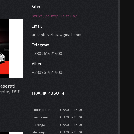
https://autoplus.zt.ua/
autoplus.zt.ua@gmail.com
+380961421400
+380961421400
aserati
arplay DSP
ГРАФІК РОБОТИ
Понеділок
08:00
18:00
Вівторок
08:00
18:00
Середа
08:00
18:00
Четвер
08:00
18:00