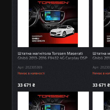
Штатна магнітола Torssen Maserati
Штатна м
Ghibli 2013-2016 F9432 4G Carplay DSP
Ghibli 20
202305369
20230
Немає в наявності
Немає в на
33 671 ₴
33 671 ₴