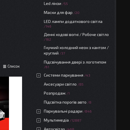
Led лінзи
55
Маски для фар
20
LED лампи додаткового світла
146
Денні ходові вогні / Робоче світло
162
Гнучкий холодний неон з кантом /
круглий
37
Підсвічування двері з логотипом
Список
61
Системи паркування
43
Аксесуари світло
85
Розпродаж
1
Підсвітка порогів авто
8
Паркувальні радари
846
Мультимедіа
12887
Автосвітло
468