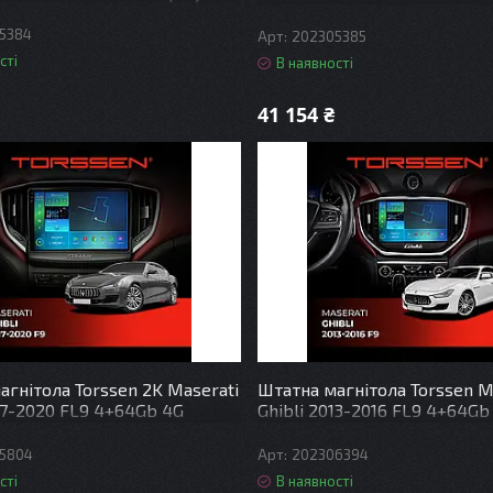
DSP
5384
202305385
сті
В наявності
41 154 ₴
агнітола Torssen 2K Maserati
Штатна магнітола Torssen M
017-2020 FL9 4+64Gb 4G
Ghibli 2013-2016 FL9 4+64Gb
DSP
Carplay DSP
5804
202306394
сті
В наявності