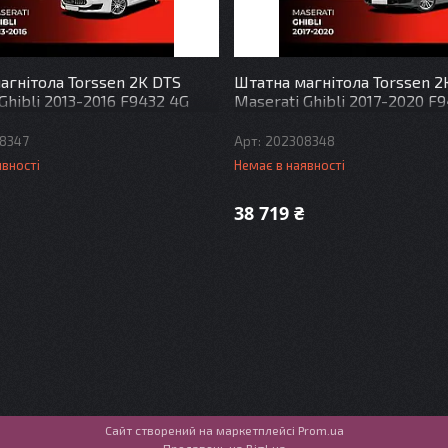
агнітола Torssen 2K DTS
Штатна магнітола Torssen 2
Ghibli 2013-2016 F9432 4G
Maserati Ghibli 2017-2020 F
DSP
Carplay DSP
8347
202308348
явності
Немає в наявності
38 719 ₴
Сайт створений на маркетплейсі
Prom.ua