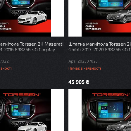
агнітола Torssen 2K Maserati
Штатна магнітола Torssen 2
13-2016 F98256 4G Carplay
Ghibli 2017-2020 F98256 4G 
DSP
7022
202307023
явності
Немає в наявності
45 905 ₴