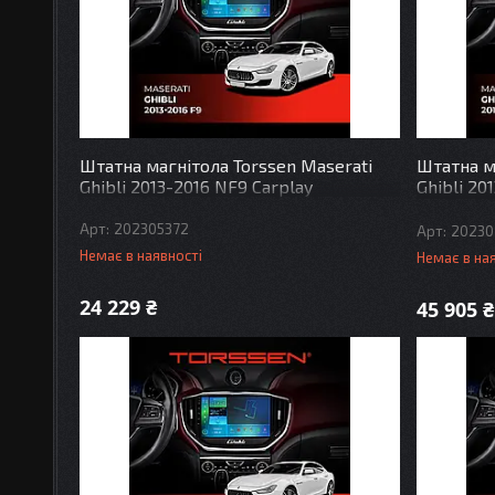
Штатна магнітола Torssen Maserati
Штатна м
Ghibli 2013-2016 NF9 Carplay
Ghibli 20
DSP
202305372
20230
Немає в наявності
Немає в на
24 229 ₴
45 905 ₴