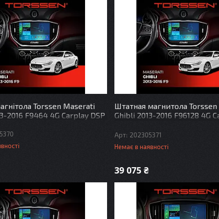
агнітола Torssen Maserati
Штатная магнитола Torssen 
13-2016 F9464 4G Carplay DSP
Ghibli 2013-2016 F96128 4G C
DSP
5370
202305371
явності
Немає в наявності
39 075 ₴