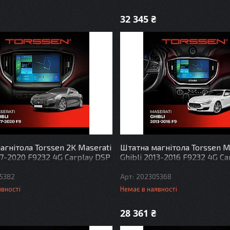
32 345 ₴
агнітола Torssen 2K Maserati
Штатна магнітола Torssen M
17-2020 F9232 4G Carplay DSP
Ghibli 2013-2016 F9232 4G C
5382
202305368
явності
Немає в наявності
28 361 ₴