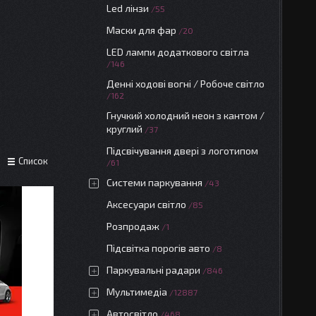
Led лінзи
55
Маски для фар
20
LED лампи додаткового світла
146
Денні ходові вогні / Робоче світло
162
Гнучкий холодний неон з кантом /
круглий
37
Підсвічування двері з логотипом
Список
61
Системи паркування
43
Аксесуари світло
85
Розпродаж
1
Підсвітка порогів авто
8
Паркувальні радари
846
Мультимедіа
12887
Автосвітло
468