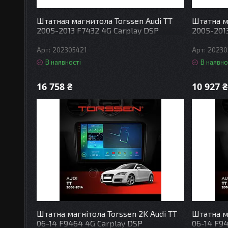
Штатная магнитола Torssen Audi TT
Штатна м
2005-2013 F7432 4G Carplay DSP
2005-201
202305421
20230
В наявності
В наявно
16 758 ₴
10 927 ₴
Штатна магнітола Torssen 2K Audi TT
Штатна ма
06-14 F9464 4G Carplay DSP
06-14 F9