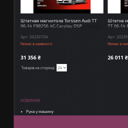
Штатная магнитола Torssen Audi TT
Штатна м
06-14 F98256 4G Carplay DSP
TT 06-14 
202307314
20230
Немає в наявності
Немає в на
31 356 ₴
26 011 ₴
НОВИНКИ
Рука у машину