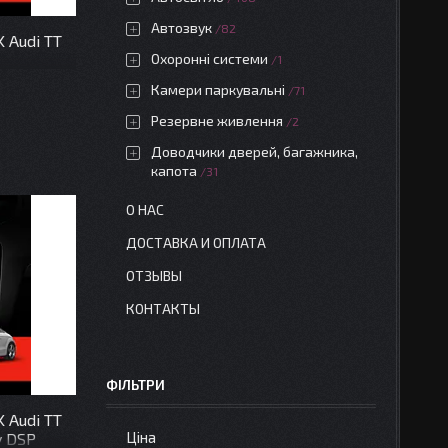
Автозвук
82
 Audi TT
Охоронні системи
1
Камери паркувальні
71
Резервне живлення
2
Доводчики дверей, багажника,
капота
31
О НАС
ДОСТАВКА И ОПЛАТА
ОТЗЫВЫ
КОНТАКТЫ
ФІЛЬТРИ
 Audi TT
Ціна
y DSP