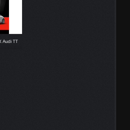
 Audi TT
P