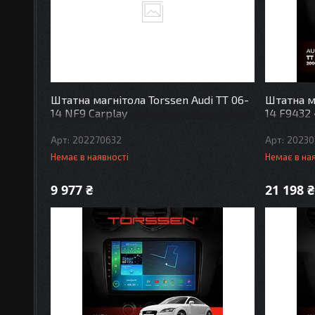
Штатна магнітола Torssen Audi TT 06-
Штатна ма
14 NF9 Carplay
14 F9432
202270632
20230
Немає в наявності
Немає в на
9 977 ₴
21 198 ₴