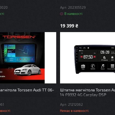
3020
202305529
сті
В наявності
19 399 ₴
гнітола Torssen Audi TT 06-
Штатна магнітола Torssen Au
14 F9332 4G Carplay DSP
061
21212062
явності
Немає в наявності