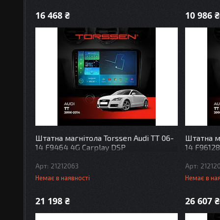
16 468 ₴
10 986 ₴
Штатна магнітола Torssen Audi TT 06-
Штатна ма
14 F9464 4G Carplay DSP
14 F96128
21212063
21212
Немає в наявності
Немає в на
21 198 ₴
26 607 ₴