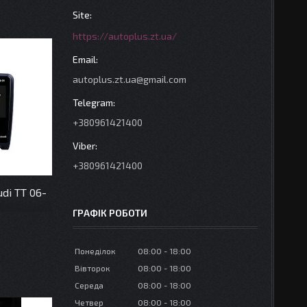
https://autoplus.zt.ua/
autoplus.zt.ua@gmail.com
+380961421400
+380961421400
di TT 06-
ГРАФІК РОБОТИ
Понеділок
08:00
18:00
Вівторок
08:00
18:00
Середа
08:00
18:00
Четвер
08:00
18:00