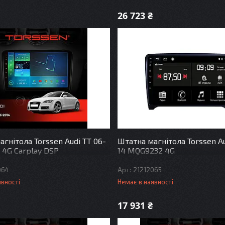
26 723 ₴
гнітола Torssen Audi TT 06-
Штатна магнітола Torssen Au
 4G Carplay DSP
14 MQG9232 4G
064
21212065
явності
Немає в наявності
17 931 ₴