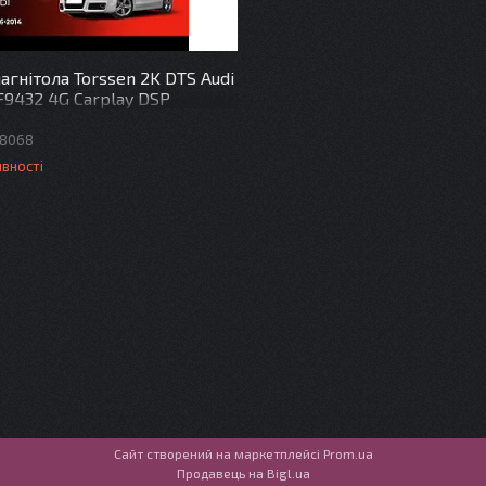
агнітола Torssen 2K DTS Audi
F9432 4G Carplay DSP
8068
явності
Сайт створений на маркетплейсі
Prom.ua
Продавець на Bigl.ua