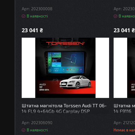
202300008
20230
В наявності
В наявно
23 041 ₴
23 041 ₴
Штатна магнітола Torssen Audi TT 06-
Штатна ма
14 FL9 4+64Gb 4G Carplay DSP
14 F9116
202306090
21212
В наявності
Немає в на