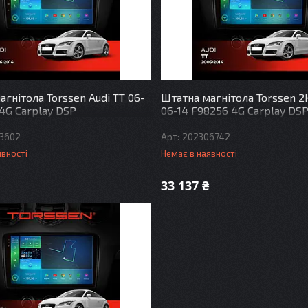
гнітола Torssen Audi TT 06-
Штатна магнітола Torssen 2K
 4G Carplay DSP
06-14 F98256 4G Carplay DS
3602
202306742
явності
Немає в наявності
33 137 ₴