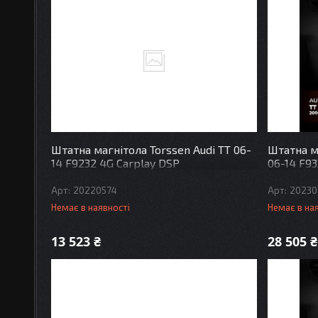
Штатна магнітола Torssen Audi TT 06-
Штатна ма
14 F9232 4G Carplay DSP
06-14 F93
20220574
20230
Немає в наявності
Немає в на
13 523 ₴
28 505 ₴