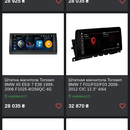
28 925
28 035
₴
₴
Штатна магнітола Torssen
Штатная магнитола Torssen
BMW X5 E53/ 7 E38 1999-
BMW 7 F01/F02/F03 2008-
2006 F1025-8/256QC 4G
2012 CIC 12.3'' 4/64
Carplay DSP
В наявності
В наявності
28 035
32 870
₴
₴