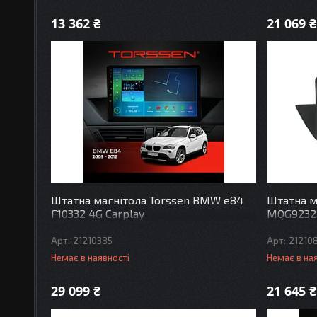
13 362 ₴
21 069 ₴
Штатна магнітола Torssen BMW e84
Штатна м
F10332 4G Carplay
MQG9232
21210385
21210
Немає в наявності
Немає в на
29 099 ₴
21 645 ₴