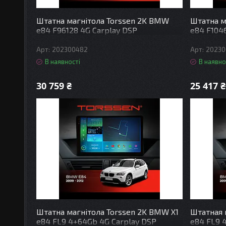
Штатна магнітола Torssen 2K BMW
Штатна м
e84 F96128 4G Carplay DSP
e84 F104
202300482
20230
В наявності
В наявно
30 759 ₴
25 417 ₴
Штатна магнітола Torssen 2K BMW X1
Штатная 
e84 FL9 4+64Gb 4G Carplay DSP
e84 FL9 