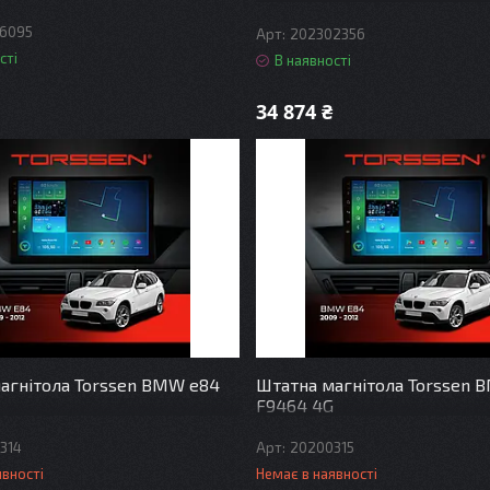
Carplay NBT
6095
202302356
сті
В наявності
34 874 ₴
агнітола Torssen BMW e84
Штатна магнітола Torssen 
F9464 4G
314
20200315
явності
Немає в наявності