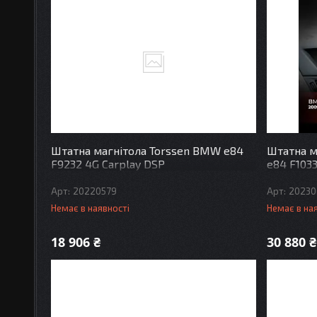
Штатна магнітола Torssen BMW e84
Штатна м
F9232 4G Carplay DSP
e84 F103
20220579
20230
Немає в наявності
Немає в на
18 906 ₴
30 880 ₴