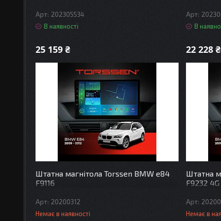
202305534
20230
В наявності
В наявно
25 159 ₴
22 228 ₴
Штатна магнітола Torssen BMW e84
Штатна м
F9116
F9232 4G
20200312
20200
Немає в наявності
Немає в на