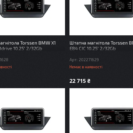
агнітола Torssen BMW X1
Штатна магнітола Torssen 
drive 10.25' 2/32Gb
E84 CIC 10.25' 2/32Gb
1628
202271629
явності
Немає в наявності
22 715 ₴