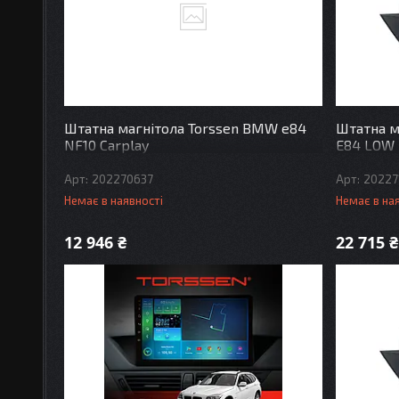
Штатна магнітола Torssen BMW e84
Штатна м
NF10 Carplay
E84 LOW I
202270637
20227
Немає в наявності
Немає в на
12 946 ₴
22 715 ₴