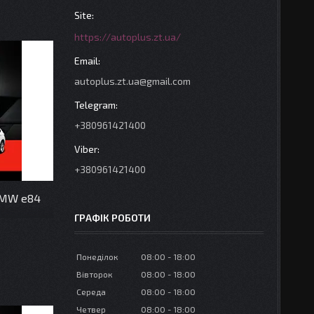
https://autoplus.zt.ua/
autoplus.zt.ua@gmail.com
+380961421400
+380961421400
BMW e84
ГРАФІК РОБОТИ
Понеділок
08:00
18:00
Вівторок
08:00
18:00
Середа
08:00
18:00
Четвер
08:00
18:00