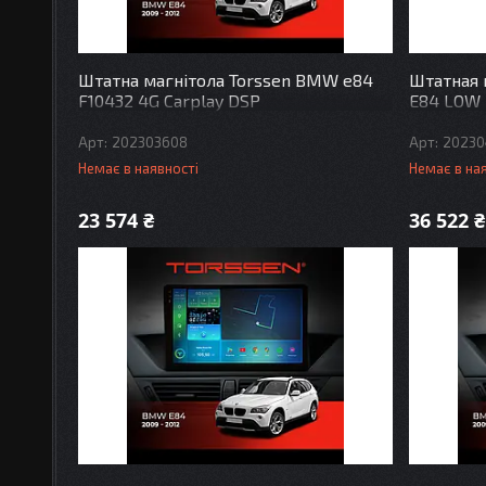
Штатна магнітола Torssen BMW e84
Штатная 
F10432 4G Carplay DSP
E84 LOW I
202303608
20230
Немає в наявності
Немає в на
23 574 ₴
36 522 ₴