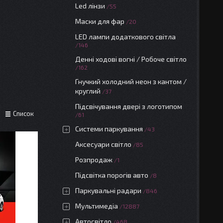
Led лінзи
55
Маски для фар
20
LED лампи додаткового світла
146
Денні ходові вогні / Робоче світло
162
Гнучкий холодний неон з кантом /
круглий
37
Підсвічування двері з логотипом
Список
61
Системи паркування
43
Аксесуари світло
85
Розпродаж
1
Підсвітка порогів авто
8
Паркувальні радари
846
Мультимедіа
12887
Автосвітло
468