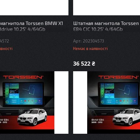
магнитола Torssen BMW X1
Штатная магнитола Torssen
drive 10.25' 4/64Gb
E84 CIC 10.25' 4/64Gb
4572
202304573
явності
Немає в наявності
36 522 ₴