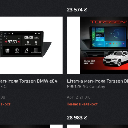
23 574 ₴
агнітола Torssen BMW e84
Штатна магнітола Torssen 
 4G
F96128 4G Carplay
808
21211010
явності
Немає в наявності
28 983 ₴