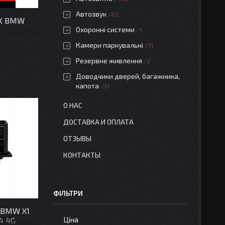
Автозвук
82
2K BMW
Охоронні системи
1
Камери паркувальні
71
Резервне живлення
2
Доводчики дверей, багажника,
капота
31
О НАС
ДОСТАВКА И ОПЛАТА
ОТЗЫВЫ
КОНТАКТЫ
ФІЛЬТРИ
 BMW X1
Ціна
4 4G