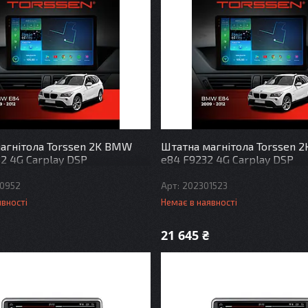
агнітола Torssen 2K BMW
Штатна магнітола Torssen 
32 4G Carplay DSP
e84 F9232 4G Carplay DSP
0952
202301523
явності
Немає в наявності
21 645 ₴