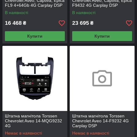
Chevrolet Aveo, Captiva, Epica
Chevrolet Aveo, Captiva, Epica
FL9 4+64Gb 4G Carplay DSP
F9432 4G Carplay DSP
В наявності
В наявності
16 468
23 695
₴
₴
Купити
Купити
Штатна магнітола Torssen
Штатна магнітола Torssen
Chevrolet Aveo 14-MQG9232
Chevrolet Aveo 14-F9232 4G
4G
Carplay DSP
Немає в наявності
Немає в наявності