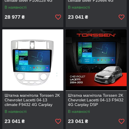
climate silver F106128 4G
climate silver F10464 4G
Carplay DSP
Carplay DSP
В наявності
В наявності
28 977
23 041
₴
₴
Штатна магнітола Torssen 2K
Штатна магнітола Torssen 2K
Chevrolet Lacetti 04-13
Chevrolet Lacetti 04-13 F9432
climate F9432 4G Carplay
4G Carplay DSP
DSP
В наявності
В наявності
23 041
23 041
₴
₴