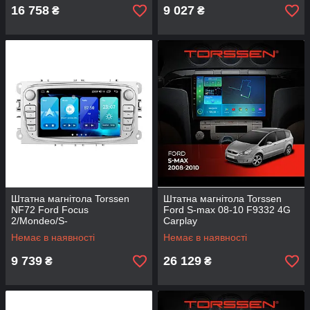
16 758
9 027
₴
₴
Штатна магнітола Torssen
Штатна магнітола Torssen
NF72 Ford Focus
Ford S-max 08-10 F9332 4G
2/Mondeo/S-
Carplay
Max/Fiesta/Fusion 2/32
Немає в наявності
Немає в наявності
Carplay 2007-2011 silver
9 739
26 129
₴
₴