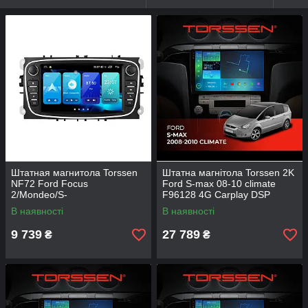
Штатная магнитола Torssen
Штатна магнітола Torssen 2K
NF72 Ford Focus
Ford S-max 08-10 climate
2/Mondeo/S-
F96128 4G Carplay DSP
Max/Fiesta/Fusion 2/32
В наявності
В наявності
Carplay 2007-2011 black
9 739
27 789
₴
₴