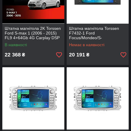
Штатна магнітола 2K Torssen
Штатна магнітола Torssen
Ford S-max 1 (2006 - 2015)
F7432-1 Ford
FL9 4+64Gb 4G Carplay DSP
Focus/Mondeo/S-
Max/Fiesta/Fusion 4/32
В наявності
Немає в наявності
Carplay 2007-2011black
22 368
20 191
₴
₴