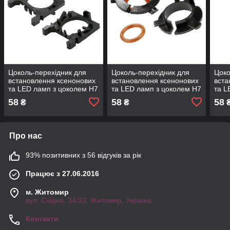
Цоколь-перехідник для
Цоколь-перехідник для
Цоко
встановлення ксенонових
встановлення ксенонових
вста
та LED ламп з цоколем H7
та LED ламп з цоколем H7
та L
DriveX TK-104 Ford Focus
DriveX TK-106
Driv
58
58
58
₴
₴
H7
KIA/Hyundai/VW/Mitsubishi
KIA/
Про нас
93% позитивних з 56 відгуків за рік
Працює з 27.06.2016
м. Житомир
вул. Східна, 34/33, Житомир, Україна
Контакти