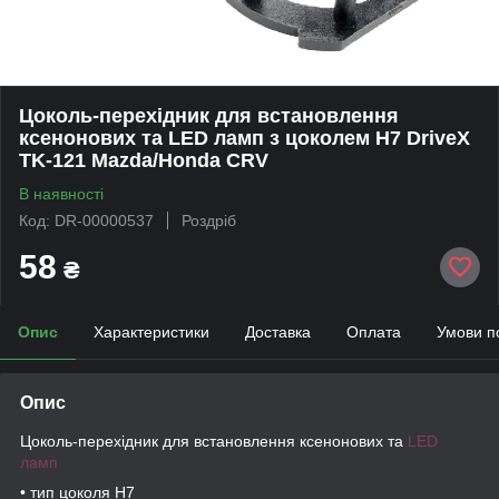
Цоколь-перехідник для встановлення
ксенонових та LED ламп з цоколем H7 DriveX
TK-121 Mazda/Honda CRV
В наявності
Код: DR-00000537
Роздріб
58
₴
Опис
Характеристики
Доставка
Оплата
Умови п
Опис
Цоколь-перехідник для встановлення ксенонових та
LED
ламп
• тип цоколя Н7