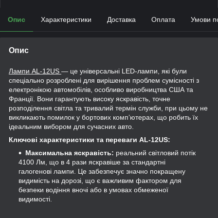
Опис
Характеристики
Доставка
Оплата
Умови п
Опис
Лампи AL-12US
— це універсальні LED-лампи, які були
спеціально розроблені для вирішення проблем сумісності з
електронікою автомобілів, особливо виробництва США та
Франції. Вони гарантують високу яскравість, точне
розподілення світла та тривалий термін служби, при цьому не
викликають помилок у бортових комп’ютерах, що робить їх
ідеальним вибором для сучасних авто.
Ключові характеристики та переваги AL-12US:
Максимальна яскравість:
реальний світловий потік
4100 Лм, що в 4 рази яскравіше за стандартні
галогенові лампи. Це забезпечує значно покращену
видимість на дорозі, що є важливим фактором для
безпеки водіння вночі або в умовах обмеженої
видимості.