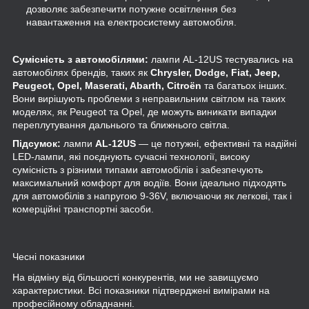
дозволяє забезпечити потужне освітлення без
навантаження на електросистему автомобіля.
Сумісність з автомобілями:
лампи AL-12US тестувались на
автомобілях брендів, таких як
Chrysler, Dodge, Fiat, Jeep,
Peugeot, Opel, Maserati, Abarth, Citroën
та багатьох інших.
Вони вирішують проблеми з неправильним світлом на таких
моделях, як Peugeot та Opel, де можуть виникати випадки
переплутування дальнього та ближнього світла.
Підсумок:
лампи
AL-12US
— це потужні, ефективні та надійні
LED-лампи, які поєднують сучасні технології, високу
сумісність з різними типами автомобілів і забезпечують
максимальний комфорт для водіїв. Вони ідеально підходять
для автомобілів з напругою 9-36V, включаючи як легкові, так і
комерційні транспортні засоби.
Чесні показники
На відміну від більшості конкурентів, ми не завищуємо
характеристики. Всі показники підтверджені вимірами на
професійному обладнанні.