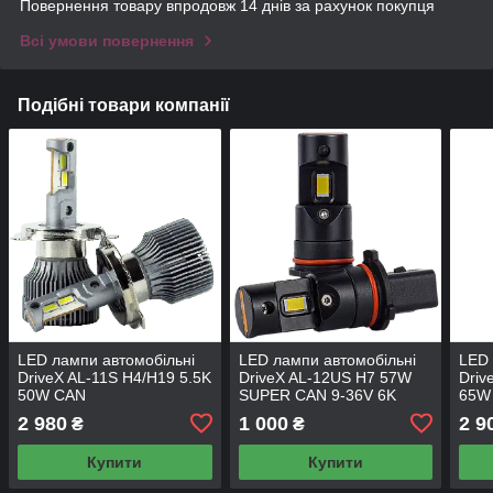
Повернення товару впродовж 14 днів за рахунок покупця
Всі умови повернення
Подібні товари компанії
LED лампи автомобільні
LED лампи автомобільні
LED 
DriveX AL-11S H4/H19 5.5K
DriveX AL-12US H7 57W
Driv
50W CAN
SUPER CAN 9-36V 6K
65W
2 980
1 000
2 9
₴
₴
Купити
Купити