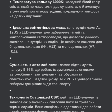
Температура кольору 6000K:
холодний білий колір
світла, який не лише виглядає сучасно, але й зменшує
втому очей при нічному водінні, покращуючи комфорт
на довгих відстанях.
Ідеальна світлотіньова межа:
конструкція ламп AL-
12US з LED-елементами забезпечує чіткий та
контрольований світлорозподіл, що дозволяє уникнути
засліплення зустрічних водіїв. Це особливо важливо для
бі-цокольних ламп (H4, H13) та моноцокольних (H7,
H11).
Сумісність з автомобілями:
лампи підтримують
напругу 9-36В, що робить їх сумісними з легковими
автомобілями, вантажівками, автобусами та
спецтехнікою. Завдяки цьому, AL-12US є універсальним
вибором для різних видів транспорту.
Технологія
Customized CSP
:
цей тип LED-елементів
забезпечує рівномірний світловий потік та тривалий
термін служби. Вони спеціально адаптовані для роботи
у рефлекторних фарах, що дозволяє досягти