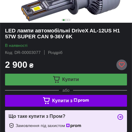
LED лампи автомобільні DriveX AL-12US H1
57W SUPER CAN 9-36V 6K
В наявності
Код: DR-00003077
Роздріб
2 900
₴
Купити
або
Купити з
Що таке купити з Пром?
Замовлення під захистом