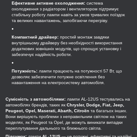
Ефективне активне охолодження:
система
охолодження з радіатором і вентилятором підтримує
стабільну роботу лампи навіть за умов тривалих поїздок
та великих навантажень, запобігаючи перегріву.
Компактний драйвер:
простий монтаж завдяки
внутрішньому драйверу без необхідності використання
додаткових зовнішніх модулів, що спрощує установку і
забезпечує надійність роботи.
Потужність:
лампи працюють на потужності 57 Вт, що
дозволяє забезпечити потужне освітлення без
навантаження на електросистему автомобіля.
Сумісність з автомобілями:
лампи AL-12US тестувались на
автомобілях брендів, таких як
Chrysler, Dodge, Fiat, Jeep,
Peugeot, Opel, Maserati, Abarth, Citroën
та багатьох інших.
Вони вирішують проблеми з неправильним світлом на таких
моделях, як Peugeot та Opel, де можуть виникати випадки
переплутування дальнього та ближнього світла.
Підсумок:
лампи
AL-12US
— це потужні, ефективні та надійні