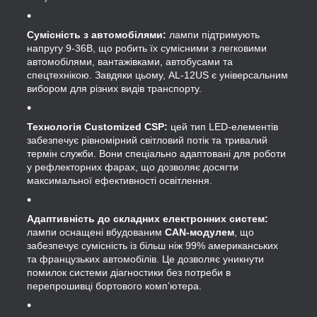
Сумісність з автомобілями:
лампи підтримують
напругу 9-36В, що робить їх сумісними з легковими
автомобілями, вантажівками, автобусами та
спецтехнікою. Завдяки цьому, AL-12US є універсальним
вибором для різних видів транспорту.
Технологія
Customized CSP
:
цей тип LED-елементів
забезпечує рівномірний світловий потік та тривалий
термін служби. Вони спеціально адаптовані для роботи
у рефлекторних фарах, що дозволяє досягти
максимальної ефективності освітлення.
Адаптивність до складних електронних систем:
лампи оснащені вбудованим
CAN-модулем
, що
забезпечує сумісність із більш ніж 99% американських
та французьких автомобілів. Це дозволяє уникнути
помилок системи діагностики без потреби в
перепрошивці бортового комп’ютера.