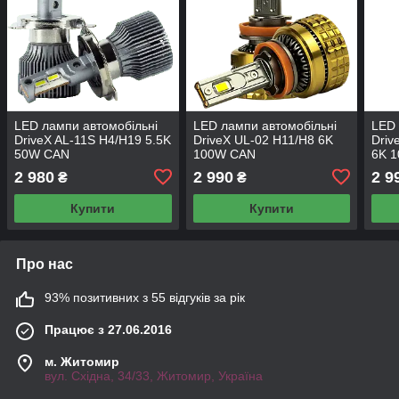
LED лампи автомобільні
LED лампи автомобільні
LED 
DriveX AL-11S H4/H19 5.5K
DriveX UL-02 H11/H8 6K
Driv
50W CAN
100W CAN
6K 
2 980
2 990
2 9
₴
₴
Купити
Купити
Про нас
93% позитивних з 55 відгуків за рік
Працює з 27.06.2016
м. Житомир
вул. Східна, 34/33, Житомир, Україна