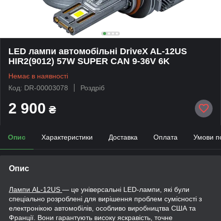
LED лампи автомобільні DriveX AL-12US
HIR2(9012) 57W SUPER CAN 9-36V 6K
Немає в наявності
Код: DR-00003078
Роздріб
2 900
₴
Опис
Характеристики
Доставка
Оплата
Умови п
Опис
Лампи AL-12US
— це універсальні LED-лампи, які були
спеціально розроблені для вирішення проблем сумісності з
електронікою автомобілів, особливо виробництва США та
Франції. Вони гарантують високу яскравість, точне