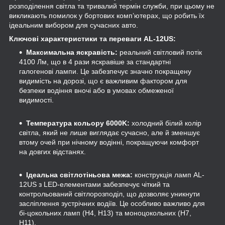
розподілення світла та тривалий термін служби, при цьому не
викликають помилок у бортових комп’ютерах, що робить їх
ідеальним вибором для сучасних авто.
Ключові характеристики та переваги AL-12US:
Максимальна яскравість:
реальний світловий потік
4100 Лм, що в 4 рази яскравіше за стандартні
галогенові лампи. Це забезпечує значно покращену
видимість на дорозі, що є важливим фактором для
безпеки водіння вночі або в умовах обмеженої
видимості.
Температура кольору 6000K:
холодний білий колір
світла, який не лише виглядає сучасно, але й зменшує
втому очей при нічному водінні, покращуючи комфорт
на довгих відстанях.
Ідеальна світлотіньова межа:
конструкція ламп AL-
12US з LED-елементами забезпечує чіткий та
контрольований світлорозподіл, що дозволяє уникнути
засліплення зустрічних водіїв. Це особливо важливо для
бі-цокольних ламп (H4, H13) та моноцокольних (H7,
H11).