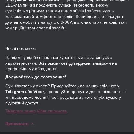
LED-лампи, які поєднують сучасні технології, високу
сумісність з різними типами автомобілів і забезпечують
максимальний комфорт для водіїв. Вони ідеально підходять
для автомобілів з напругою 9-36V, включаючи як легкові, так і
комерційні транспортні засоби.
Чесні показники
На відміну від більшості конкурентів, ми не завищуємо
характеристики. Всі показники підтверджені вимірами на
професійному обладнанні.
Долучайтесь до тестування!
Сумніваєтесь у якості? Приєднуйтесь до наших спільнот у
Telegram
або
Viber
, пропонуйте продукти для порівняння – і
ми проведемо чесний тест, результати якого опублікуємо у
відкритий доступ.
Telegram канал
Viber спільнота
Приховати