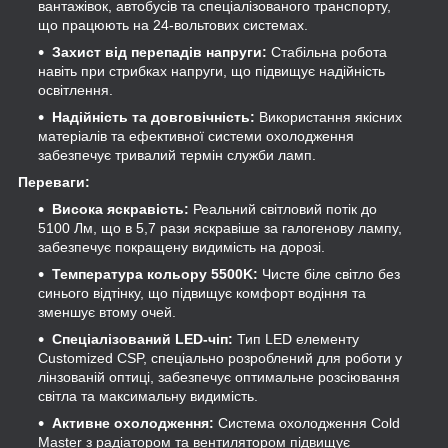
вантажівок, автобусів та спеціалізованого транспорту,
що працюють на 24-вольтових системах.
Захист від перепадів напруги:
Стабільна робота
навіть при стрибках напруги, що підвищує надійність
освітлення.
Надійність та довговічність:
Використання якісних
матеріалів та ефективної системи охолодження
забезпечує тривалий термін служби ламп.
Переваги:
Висока яскравість:
Реальний світловий потік до
5100 Лм, що в 5,7 рази яскравіше за галогенову лампу,
забезпечує покращену видимість на дорозі.
Температура кольору 5500K:
Чисте біле світло без
синього відтінку, що підвищує комфорт водіння та
зменшує втому очей.
Спеціалізований LED-чіп:
Тип LED елементу
Customized CSP, спеціально розроблений для роботи у
лінзованій оптиці, забезпечує оптимальне розсіювання
світла та максимальну видимість.
Активне охолодження:
Система охолодження Cold
Master з радіатором та вентилятором підвищує