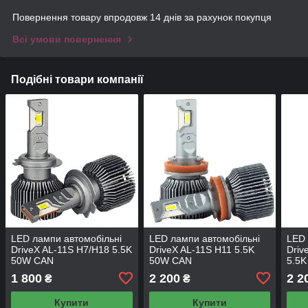
Повернення товару впродовж 14 днів за рахунок покупця
Всі умови повернення
Подібні товари компанії
LED лампи автомобільні
LED лампи автомобільні
LED 
DriveX AL-11S H7/H18 5.5K
DriveX AL-11S H11 5.5K
Driv
50W CAN
50W CAN
5.5
1 800
2 200
2 2
₴
₴
Купити
Купити