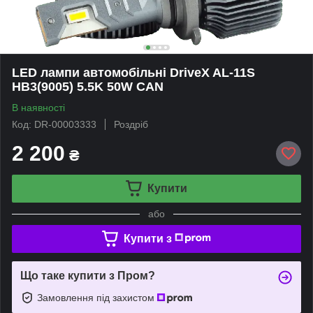
LED лампи автомобільні DriveX AL-11S
HB3(9005) 5.5K 50W CAN
В наявності
Код: DR-00003333
Роздріб
2 200
₴
Купити
або
Купити з
Що таке купити з Пром?
Замовлення під захистом