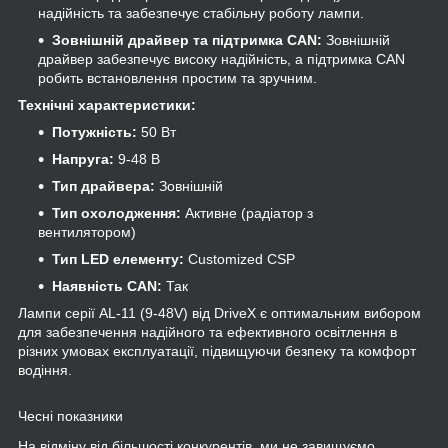
надійність та забезпечує стабільну роботу лампи.
Зовнішній драйвер та підтримка CAN:
Зовнішній
драйвер забезпечує високу надійність, а підтримка CAN
робить встановлення простим та зручним.
Технічні характеристики:
Потужність:
50 Вт
Напруга:
9-48 В
Тип драйвера:
Зовнішній
Тип охолодження:
Активне (радіатор з
вентилятором)
Тип LED елементу:
Customized CSP
Наявність CAN:
Так
Лампи серії AL-11 (9-48V) від DriveX є оптимальним вибором
для забезпечення надійного та ефективного освітлення в
різних умовах експлуатації, підвищуючи безпеку та комфорт
водіння.
Чесні показники
На відміну від більшості конкурентів, ми не завищуємо