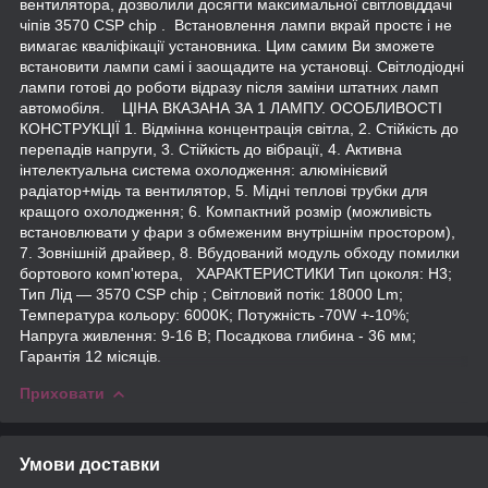
вентилятора, дозволили досягти максимальної світловіддачі
чіпів 3570 CSP chip . Встановлення лампи вкрай простє і не
вимагає кваліфікації установника. Цим самим Ви зможете
встановити лампи самі і заощадите на установці. Світлодіодні
лампи готові до роботи відразу після заміни штатних ламп
автомобіля. ЦІНА ВКАЗАНА ЗА 1 ЛАМПУ. ОСОБЛИВОСТІ
КОНСТРУКЦІЇ 1. Відмінна концентрація світла, 2. Стійкість до
перепадів напруги, 3. Стійкість до вібрації, 4. Активна
інтелектуальна система охолодження: алюмінієвий
радіатор+мідь та вентилятор, 5. Мідні теплові трубки для
кращого охолодження; 6. Компактний розмір (можливість
встановлювати у фари з обмеженим внутрішнім простором),
7. Зовнішній драйвер, 8. Вбудований модуль обходу помилки
бортового комп'ютера, ХАРАКТЕРИСТИКИ Тип цоколя: H3;
Тип Лід — 3570 CSP chip ; Світловий потік: 18000 Lm;
Температура кольору: 6000K; Потужність -70W +-10%;
Напруга живлення: 9-16 В; Посадкова глибина - 36 мм;
Гарантія 12 місяців.
Приховати
Умови доставки