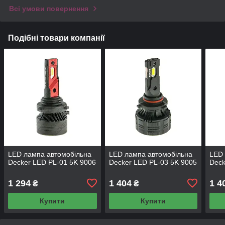
Всі умови повернення
Подібні товари компанії
LED лампа автомобільна
LED лампа автомобільна
LED 
Decker LED PL-01 5K 9006
Decker LED PL-03 5K 9005
Deck
1 294
1 404
1 4
₴
₴
Купити
Купити