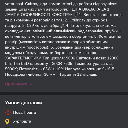
установці. Світлодіоди лампи готові до роботи відразу після
заміни штатних ламп автомобіля. ЦІНА ВКАЗАНА ЗА 1
ЛАМПУ. ОСОБЛИВОСТІ КОНСТРУКЦІЇ 1. Висока концентрація
та рівномірний розподіл світла; 2. Стійкість до стрибків
напруги; 3. Стійкість до вібрації; 4. Інтелектуальна система
охолодження: авіаційний алюмінієвий радіатор/мідні трубки +
вентилятор із контролем швидкості обертання; 5. Компактний
розмір (можливість встановлювати фари з обмеженим
внутрішнім простором); 6. Зовнішній драйвер оснащений
модулем обходу помилки бортового комп'ютера;
ХАРАКТЕРИСТИКИ Тип цоколя: 9006 Світловий потік: 12000
Lm; Тип LED елементу - G-CR 7535; Температура світла:
5000K; Потужність - 65W ± 10% Напруга живлення: 9-16 В
Посадкова глибина -30 мм; Гарантія 12 місяців.
Приховати
Умови доставки
Нова Пошта
Укрпошта