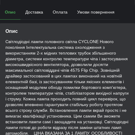
Опис
Доставка
Оплата
Умови повернення
Опис
Світлодіодні лампи головного світла CYCLONE Нового
покоління Інтелектуальна система охолодження з
використанням 2-х мідних теплових трубок збільшеного
діаметра, системи контролю температури чіпа і застосування
високошвидкісного вентилятора, дозволили досягти
максимальної світловіддачі чіпів 4575 Flip Chip. Зовнішній
драйвер застосований в цих лампах виконаний на новітній
елементній базі, із застосуванням тільки якісних елементів і
оснащений модулем обходу помилки бортового комп'ютера,
контролем температури чіпів, стабілізатором вихідної напруги
і струму. Кожна лампа проходить повний цикл перевірок, що
дозволяє впевнено гарантувати стабільну роботу протягом
всього строку служби. Встановлення лампи вкрай простє і не
вимагає кваліфікації установника. Цим самим Ви зможете
встановити лампи самі і заощадите на установці. Світлодіодні
лампи готові до роботи відразу після заміни штатних ламп
автомобіля. ЦІНА ВКАЗАНА ЗА 1 ЛАМПУ. ОСОБЛИВОСТІ