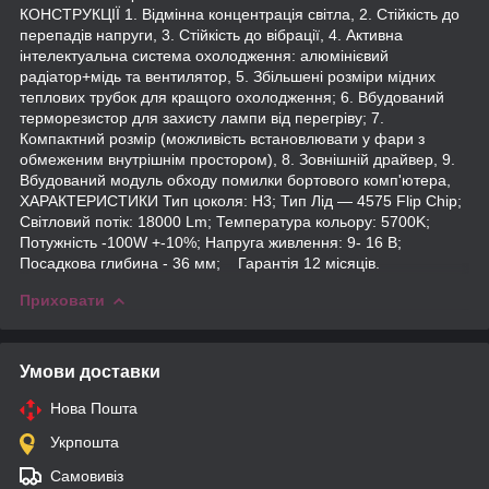
КОНСТРУКЦІЇ 1. Відмінна концентрація світла, 2. Стійкість до
перепадів напруги, 3. Стійкість до вібрації, 4. Активна
інтелектуальна система охолодження: алюмінієвий
радіатор+мідь та вентилятор, 5. Збільшені розміри мідних
теплових трубок для кращого охолодження; 6. Вбудований
терморезистор для захисту лампи від перегріву; 7.
Компактний розмір (можливість встановлювати у фари з
обмеженим внутрішнім простором), 8. Зовнішній драйвер, 9.
Вбудований модуль обходу помилки бортового комп'ютера,
ХАРАКТЕРИСТИКИ Тип цоколя: H3; Тип Лід — 4575 Flip Chip;
Світловий потік: 18000 Lm; Температура кольору: 5700K;
Потужність -100W +-10%; Напруга живлення: 9- 16 В;
Посадкова глибина - 36 мм; Гарантія 12 місяців.
Приховати
Умови доставки
Нова Пошта
Укрпошта
Самовивіз