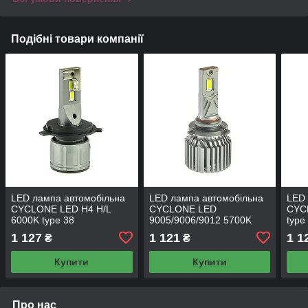
Подібні товари компанії
LED лампа автомобільна
LED лампа автомобільна
LED 
CYCLONE LED H4 H/L
CYCLONE LED
CYC
6000K type 38
9005/9006/9012 5700K
type
type 41
1 127
1 121
1 1
₴
₴
Купити
Купити
Про нас