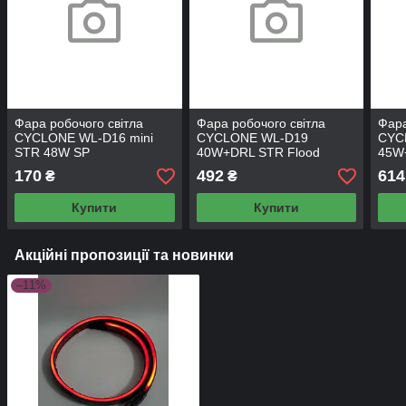
Фара робочого світла
Фара робочого світла
Фара
CYCLONE WL-D16 mini
CYCLONE WL-D19
CYC
STR 48W SP
40W+DRL STR Flood
45W
170
492
614
₴
₴
Купити
Купити
Акційні пропозиції та новинки
–11%