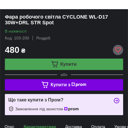
Фара робочого світла CYCLONE WL-D17
30W+DRL STR Spot
В наявності
Код: 103-200
Роздріб
480
₴
Купити
або
Купити з
Що таке купити з Пром?
Замовлення під захистом
Опис
Характеристики
Доставка
Оплата
Умови 