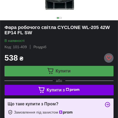
Фара робочого світла CYCLONE WL-205 42W
EP14 FL SW
В наявності
Код: 101-409
Роздріб
538
₴
Купити
або
Купити з
Що таке купити з Пром?
Замовлення під захистом