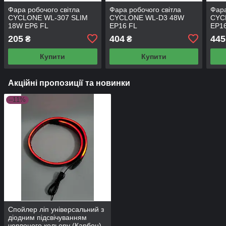
Фара робочого світла
Фара робочого світла
Фара
CYCLONE WL-307 SLIM
CYCLONE WL-D3 48W
CYC
18W EP6 FL
EP16 FL
EP1
205
404
445
₴
₴
Купити
Купити
Акційні пропозиції та новинки
–11%
Спойлер ліп універсальний з
діодним підсвічуванням
червоного кольору (Карбон)