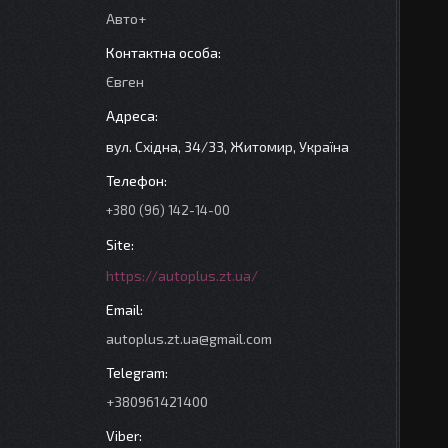
Авто+
Євген
вул. Східна, 34/33, Житомир, Україна
+380 (96) 142-14-00
https://autoplus.zt.ua/
autoplus.zt.ua@gmail.com
+380961421400