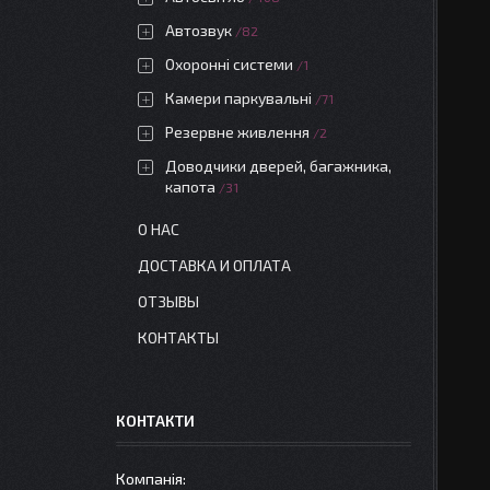
Автозвук
82
Охоронні системи
1
Камери паркувальні
71
Резервне живлення
2
Доводчики дверей, багажника,
капота
31
О НАС
ДОСТАВКА И ОПЛАТА
ОТЗЫВЫ
КОНТАКТЫ
КОНТАКТИ