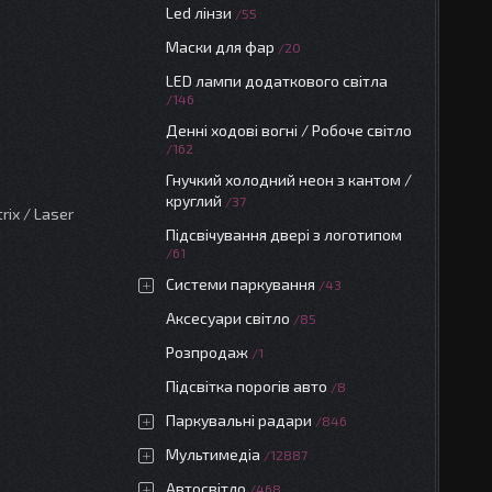
Led лінзи
55
Маски для фар
20
LED лампи додаткового світла
146
Денні ходові вогні / Робоче світло
162
Гнучкий холодний неон з кантом /
круглий
37
rix / Laser
Підсвічування двері з логотипом
61
Системи паркування
43
Аксесуари світло
85
Розпродаж
1
Підсвітка порогів авто
8
Паркувальні радари
846
Мультимедіа
12887
Автосвітло
468