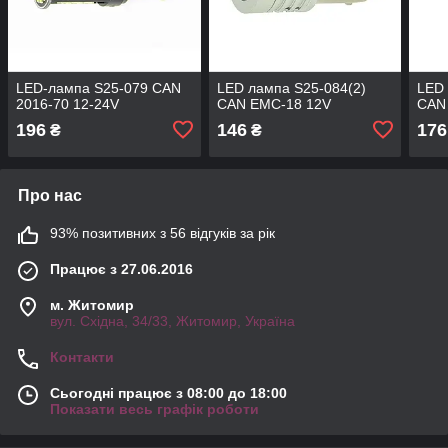
LED-лампа S25-079 CAN
LED лампа S25-084(2)
LED 
2016-70 12-24V
CAN EMC-18 12V
CAN 
196
146
176
₴
₴
Про нас
93% позитивних з 56 відгуків за рік
Працює з 27.06.2016
м. Житомир
вул. Східна, 34/33, Житомир, Україна
Контакти
Сьогодні працює з 08:00 до 18:00
Показати весь графік роботи