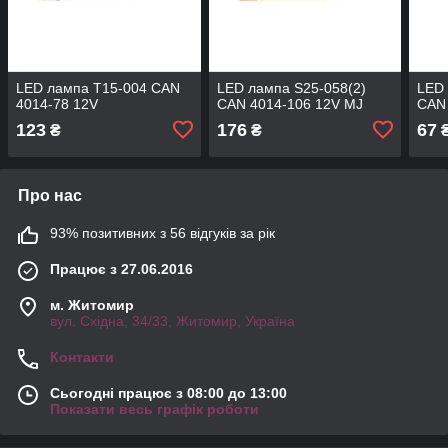
LED лампа T15-004 CAN
LED лампа S25-058(2)
LED 
4014-78 12V
CAN 4014-106 12V MJ
CAN 
123
176
67
₴
₴
Про нас
93% позитивних з 56 відгуків за рік
Працює з 27.06.2016
м. Житомир
вул. Східна, 34/33, Житомир, Україна
Контакти
Сьогодні працює з 08:00 до 13:00
Показати весь графік роботи