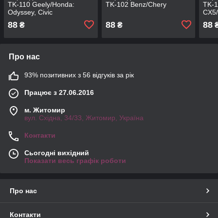
TK-110 Geely/Honda:
TK-102 Benz/Chery
TK-1
Odyssey, Civic
CX5/
88
88
88
₴
₴
Про нас
93% позитивних з 56 відгуків за рік
Працює з 27.06.2016
м. Житомир
вул. Східна, 34/33, Житомир, Україна
Контакти
Сьогодні вихідний
Показати весь графік роботи
Про нас
Контакти