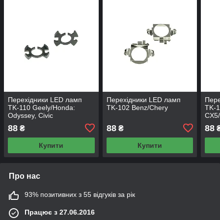
Перехідники LED ламп
Перехідники LED ламп
Пере
TK-110 Geely/Honda:
TK-102 Benz/Chery
TK-1
Odyssey, Civic
CX5/
88
88
88
₴
₴
Купити
Купити
Про нас
93% позитивних з 55 відгуків за рік
Працює з 27.06.2016